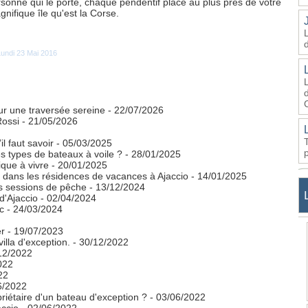
sonne qui le porte, chaque pendentif place au plus près de votre
nifique île qu'est la Corse.
 Lundi 23 Mai 2016
d
our une traversée sereine
- 22/07/2026
Rossi
- 21/05/2026
l faut savoir
- 05/03/2025
es types de bateaux à voile ?
- 28/01/2025
que à vivre
- 20/01/2025
dans les résidences de vacances à Ajaccio
- 14/01/2025
os sessions de pêche
- 13/12/2024
 d'Ajaccio
- 02/04/2024
c
- 24/03/2024
er
- 19/07/2023
illa d'exception.
- 30/12/2022
12/2022
022
22
6/2022
riétaire d'un bateau d'exception ?
- 03/06/2022