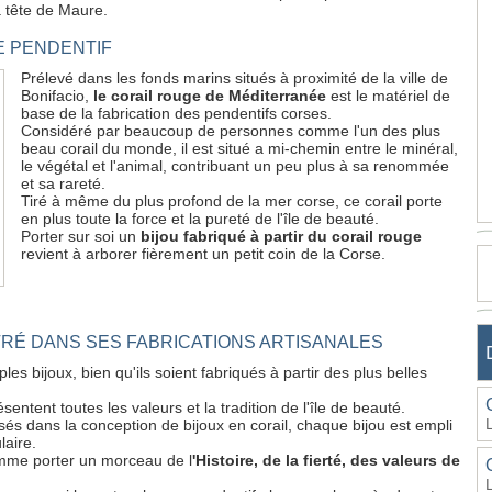
la tête de Maure.
E PENDENTIF
Prélevé dans les fonds marins situés à proximité de la ville de
Bonifacio,
le corail rouge de Méditerranée
est le matériel de
base de la fabrication des pendentifs corses.
Considéré par beaucoup de personnes comme l'un des plus
beau corail du monde, il est situé a mi-chemin entre le minéral,
le végétal et l'animal, contribuant un peu plus à sa renommée
et sa rareté.
Tiré à même du plus profond de la mer corse, ce corail porte
en plus toute la force et la pureté de l'île de beauté.
Porter sur soi un
bijou fabriqué à partir du corail rouge
revient à arborer fièrement un petit coin de la Corse.
TRÉ DANS SES FABRICATIONS ARTISANALES
es bijoux, bien qu'ils soient fabriqués à partir des plus belles
ésentent toutes les valeurs et la tradition de l'île de beauté.
sés dans la conception de bijoux en corail, chaque bijou est empli
laire.
comme porter un morceau de l
'Histoire, de la fierté, des valeurs de