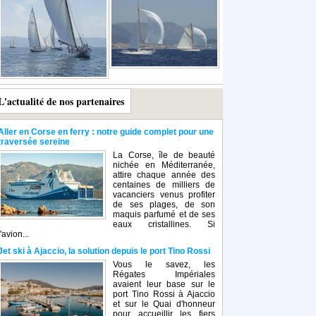
L'actualité de nos partenaires
Aller en Corse en ferry : notre guide complet pour une
traversée sereine
La Corse, île de beauté
nichée en Méditerranée,
attire chaque année des
centaines de milliers de
vacanciers venus profiter
de ses plages, de son
maquis parfumé et de ses
eaux cristallines. Si
l'avion...
Jet ski à Ajaccio, la solution depuis le port Tino Rossi
Vous le savez, les
Régates Impériales
avaient leur base sur le
port Tino Rossi à Ajaccio
et sur le Quai d'honneur
pour accueillir les fiers