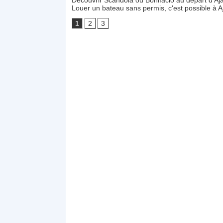
Découvrir Scandola ou Bonifacio au départ d'Aj
Louer un bateau sans permis, c'est possible à A
1
2
3