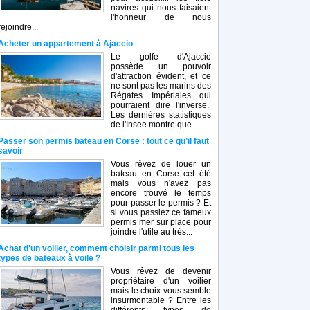
navires qui nous faisaient
l'honneur de nous
rejoindre...
Acheter un appartement à Ajaccio
Le golfe d'Ajaccio
possède un pouvoir
d'attraction évident, et ce
ne sont pas les marins des
Régates Impériales qui
pourraient dire l'inverse.
Les dernières statistiques
de l'Insee montre que...
Passer son permis bateau en Corse : tout ce qu’il faut
savoir
Vous rêvez de louer un
bateau en Corse cet été
mais vous n'avez pas
encore trouvé le temps
pour passer le permis ? Et
si vous passiez ce fameux
permis mer sur place pour
joindre l'utile au très...
Achat d'un voilier, comment choisir parmi tous les
types de bateaux à voile ?
Vous rêvez de devenir
propriétaire d'un voilier
mais le choix vous semble
insurmontable ? Entre les