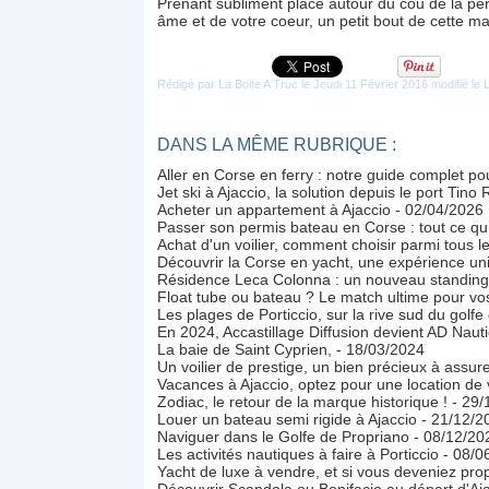
Prenant subliment place autour du cou de la per
âme et de votre coeur, un petit bout de cette mag
Rédigé par La Boite A Truc le Jeudi 11 Février 2016 modifié le
DANS LA MÊME RUBRIQUE :
Aller en Corse en ferry : notre guide complet p
Jet ski à Ajaccio, la solution depuis le port Tino 
Acheter un appartement à Ajaccio
- 02/04/2026
Passer son permis bateau en Corse : tout ce qu’i
Achat d'un voilier, comment choisir parmi tous l
Découvrir la Corse en yacht, une expérience uni
Résidence Leca Colonna : un nouveau standing 
Float tube ou bateau ? Le match ultime pour v
Les plages de Porticcio, sur la rive sud du golfe
En 2024, Accastillage Diffusion devient AD Nauti
La baie de Saint Cyprien,
- 18/03/2024
Un voilier de prestige, un bien précieux à assur
Vacances à Ajaccio, optez pour une location de v
Zodiac, le retour de la marque historique !
- 29/
Louer un bateau semi rigide à Ajaccio
- 21/12/2
Naviguer dans le Golfe de Propriano
- 08/12/20
Les activités nautiques à faire à Porticcio
- 08/0
Yacht de luxe à vendre, et si vous deveniez prop