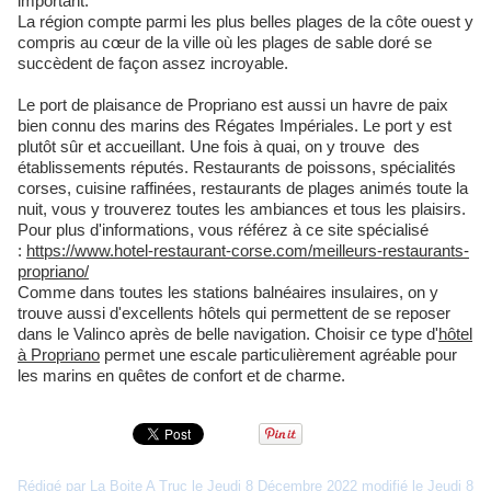
important.
La région compte parmi les plus belles plages de la côte ouest y
compris au cœur de la ville où les plages de sable doré se
succèdent de façon assez incroyable.
Le port de plaisance de Propriano est aussi un havre de paix
bien connu des marins des Régates Impériales. Le port y est
plutôt sûr et accueillant. Une fois à quai, on y trouve des
établissements réputés. Restaurants de poissons, spécialités
corses, cuisine raffinées, restaurants de plages animés toute la
nuit, vous y trouverez toutes les ambiances et tous les plaisirs.
Pour plus d'informations, vous référez à ce site spécialisé
:
https://www.hotel-restaurant-corse.com/meilleurs-restaurants-
propriano/
Comme dans toutes les stations balnéaires insulaires, on y
trouve aussi d'excellents hôtels qui permettent de se reposer
dans le Valinco après de belle navigation. Choisir ce type d'
hôtel
à Propriano
permet une escale particulièrement agréable pour
les marins en quêtes de confort et de charme.
Rédigé par La Boite A Truc le Jeudi 8 Décembre 2022 modifié le Jeudi 8