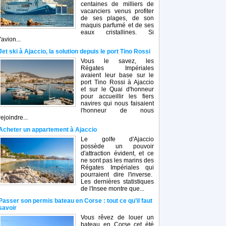
centaines de milliers de
vacanciers venus profiter
de ses plages, de son
maquis parfumé et de ses
eaux cristallines. Si
l'avion...
Jet ski à Ajaccio, la solution depuis le port Tino Rossi
Vous le savez, les
Régates Impériales
avaient leur base sur le
port Tino Rossi à Ajaccio
et sur le Quai d'honneur
pour accueillir les fiers
navires qui nous faisaient
l'honneur de nous
rejoindre...
Acheter un appartement à Ajaccio
Le golfe d'Ajaccio
possède un pouvoir
d'attraction évident, et ce
ne sont pas les marins des
Régates Impériales qui
pourraient dire l'inverse.
Les dernières statistiques
de l'Insee montre que...
Passer son permis bateau en Corse : tout ce qu’il faut
savoir
Vous rêvez de louer un
bateau en Corse cet été