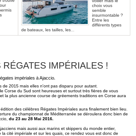
e trouvé
voilier mais le
our
choix vous
permis
semble
s
insurmontable ?
Entre les
différents types
de bateaux, les tailles, les...
 RÉGATES IMPÉRIALES !
égates impériales à Ajaccio.
s de 2015 mais elles n'ont pas disparu pour autant.
de Corse du Sud sont heureuses et surtout très fières de vous
 et la plus ancienne course de gréements traditions en Corse aura
 édition des célèbres Régates Impériales aura finalement bien lieu.
verture du championnat de Méditerranée se déroulera donc bien de
ccio,
du 23 au 28 Mai 2016.
acciens mais aussi aux marins et skippers du monde entier,
la cité impériale et sur les quais, ce rendez vous est donc de