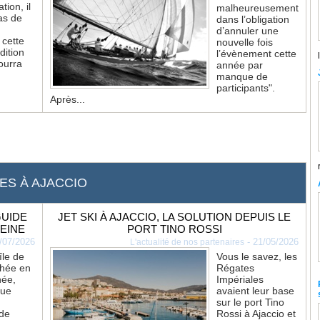
ion, il
malheureusement
as de
dans l’obligation
d’annuler une
 cette
nouvelle fois
dition
l’évènement cette
ourra
année par
manque de
participants".
Après...
ES À AJACCIO
GUIDE
JET SKI À AJACCIO, LA SOLUTION DEPUIS LE
EINE
PORT TINO ROSSI
/07/2026
-
21/05/2026
L'actualité de nos partenaires
île de
Vous le savez, les
chée en
Régates
née,
Impériales
que
avaient leur base
sur le port Tino
 de
Rossi à Ajaccio et