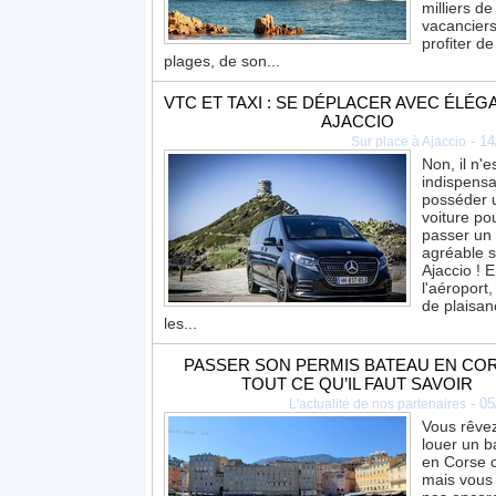
milliers de
vacancier
profiter de
plages, de son...
VTC ET TAXI : SE DÉPLACER AVEC ÉLÉG
AJACCIO
-
14
Sur place à Ajaccio
Non, il n'e
indispensa
posséder 
voiture po
passer un
agréable s
Ajaccio ! E
l'aéroport,
de plaisan
les...
PASSER SON PERMIS BATEAU EN COR
TOUT CE QU’IL FAUT SAVOIR
-
05
L'actualité de nos partenaires
Vous rêve
louer un b
en Corse c
mais vous