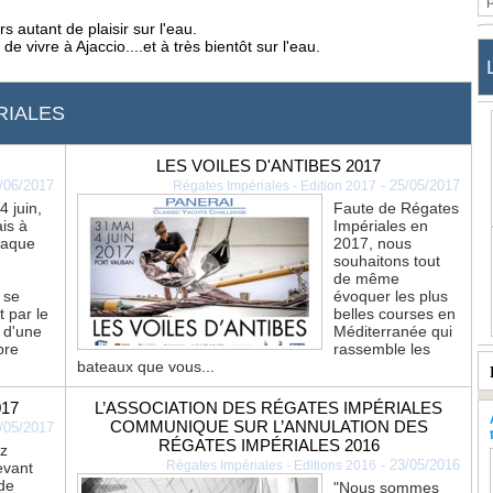
s autant de plaisir sur l'eau.
 vivre à Ajaccio....et à très bientôt sur l'eau.
RIALES
LES VOILES D'ANTIBES 2017
/06/2017
-
25/05/2017
Régates Impériales - Edition 2017
4 juin,
Faute de Régates
ais à
Impériales en
haque
2017, nous
souhaitons tout
de même
 se
évoquer les plus
t par le
belles courses en
 d'une
Méditerranée qui
bre
rassemble les
bateaux que vous...
17
L’ASSOCIATION DES RÉGATES IMPÉRIALES
COMMUNIQUE SUR L’ANNULATION DES
/05/2017
RÉGATES IMPÉRIALES 2016
ez
-
23/05/2016
Régates Impériales - Editions 2016
evant
de
"Nous sommes