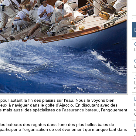
our autant la fin des plaisirs sur l'eau. Nous le voyons bien
ux à naviguer dans le golfe d'Ajaccio. En discutant avec des
d
e
mais aussi des spécialistes de l'
assurance bateau
, l'engouement
les bateaux des régates dans l'une des plus belles baies de
articiper à l'organisation de cet événement qui manque tant dans