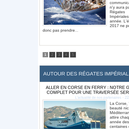
communicat
n'y aura p
Régates
Impériales
année. L'é
2017 ne p
donc pas prendre...
1
2
3
4
5
AUTOUR DES RÉGATES IMPÉRIAL
ALLER EN CORSE EN FERRY : NOTRE 
COMPLET POUR UNE TRAVERSÉE SER
-
22
L'actualité de nos partenaires
La Corse, 
beauté ni
Méditerra
attire cha
année des
centaines