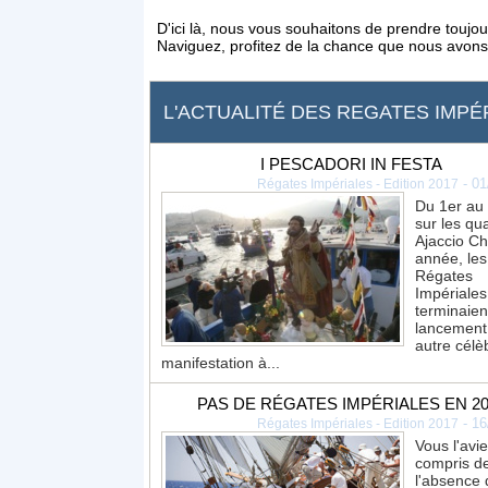
D'ici là, nous vous souhaitons de prendre toujour
Naviguez, profitez de la chance que nous avons de
L'ACTUALITÉ DES REGATES IMPÉ
I PESCADORI IN FESTA
-
01
Régates Impériales - Edition 2017
Du 1er au 
sur les qu
Ajaccio C
année, les
Régates
Impériales
terminaien
lancement
autre célè
manifestation à...
PAS DE RÉGATES IMPÉRIALES EN 20
-
16
Régates Impériales - Edition 2017
Vous l'avi
compris d
l'absence 