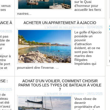
sur le Quai
s venus
d'honneur pour
 ses
accueillir les fiers
navires...
ANCE À
ACHETER UN APPARTEMENT À AJACCIO
-
02/04/2026
L'actualité de nos partenaires
/04/2026
Le golfe d'Ajaccio
possède un
st pas
pouvoir
ble de
d'attraction
une
évident, et ce ne
ur
sont pas les
marins des
éjour à
Régates
ntre
!
Impériales qui
 le port
pourraient dire l'inverse. ...
ce et
SE :
ACHAT D'UN VOILIER, COMMENT CHOISIR
PARMI TOUS LES TYPES DE BATEAUX À VOILE
?
/03/2025
-
28/01/2025
L'actualité de nos partenaires
z de
ateau
Vous rêvez de
et été
devenir
 n'avez
propriétaire d'un