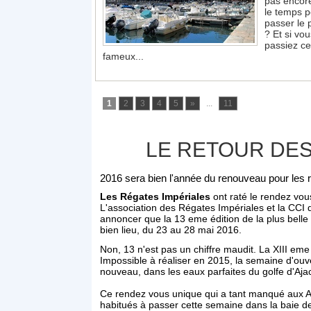
pas encor
le temps p
passer le 
? Et si vou
passiez ce
fameux...
1
2
3
4
5
»
...
11
LE RETOUR DES
2016 sera bien l'année du renouveau pour les r
Les Régates Impériales
ont raté le rendez vou
L'association des Régates Impériales et la CCI 
annoncer que la 13 eme édition de la plus belle
bien lieu, du 23 au 28 mai 2016.
Non, 13 n'est pas un chiffre maudit. La XIII eme
Impossible à réaliser en 2015, la semaine d'ou
nouveau, dans les eaux parfaites du golfe d'Aja
Ce rendez vous unique qui a tant manqué aux Aj
habitués à passer cette semaine dans la baie de 