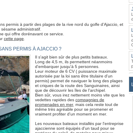
s permis à partir des plages de la rive nord du golfe d'Ajaccio, et
 sésame administratif.
ne qui offre dorénavant ce service.
sur
cette page
.
d
ANS PERMIS À AJACCIO ?
Il s'agit bien sûr de plus petits bateaux.
Long de 4,5 m, ils permettent néanmoins
d'embarquer jusqu'à 5 personnes.
Leur moteur de 6 CV ( puissance maximale
autorisée par la loi sans être titulaire d'un
permis) permet de naviguer le long des plages
et criques de la route des Sanguinaires, ainsi
que de découvrir les îles de l'archipel.
Bien sûr, vous irez nettement moins vite que les
vedettes rapides des
compagnies de
promenades en mer
, mais cela reste tout de
même très agréable pour se promener et
vraiment profiter d'un moment en mer.
Les nouveaux bateaux installés par l'entreprise
ajaccienne sont équipés d'un taud pour se