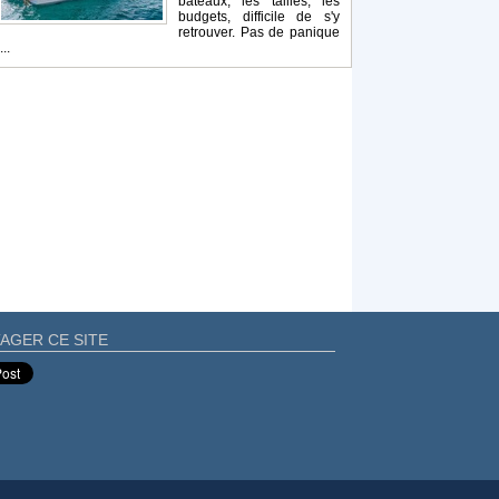
bateaux, les tailles, les
budgets, difficile de s'y
retrouver. Pas de panique
...
AGER CE SITE