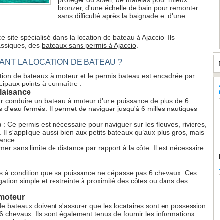
protéger du soleil, de matelas pour mieux
bronzer, d'une échelle de bain pour remonter
sans difficulté après la baignade et d'une
site spécialisé dans la location de bateau à Ajaccio. Ils
assiques, des
bateaux sans permis à Ajaccio
.
ANT LA LOCATION DE BATEAU ?
tion de bateaux à moteur et le
permis bateau
est encadrée par
ncipaux points à connaître :
plaisance
ur conduire un bateau à moteur d'une puissance de plus de 6
s d'eau fermés. Il permet de naviguer jusqu'à 6 milles nautiques
)
: Ce permis est nécessaire pour naviguer sur les fleuves, rivières,
Il s'applique aussi bien aux petits bateaux qu’aux plus gros, mais
sance.
mer sans limite de distance par rapport à la côte. Il est nécessaire
mis à condition que sa puissance ne dépasse pas 6 chevaux. Ces
ation simple et restreinte à proximité des côtes ou dans des
 moteur
de bateaux doivent s'assurer que les locataires sont en possession
 chevaux. Ils sont également tenus de fournir les informations