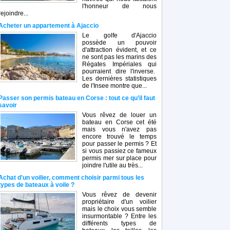
l'honneur de nous
rejoindre...
Acheter un appartement à Ajaccio
Le golfe d'Ajaccio
possède un pouvoir
d'attraction évident, et ce
ne sont pas les marins des
Régates Impériales qui
pourraient dire l'inverse.
Les dernières statistiques
de l'Insee montre que...
Passer son permis bateau en Corse : tout ce qu’il faut
savoir
Vous rêvez de louer un
bateau en Corse cet été
mais vous n'avez pas
encore trouvé le temps
pour passer le permis ? Et
si vous passiez ce fameux
permis mer sur place pour
joindre l'utile au très...
Achat d'un voilier, comment choisir parmi tous les
types de bateaux à voile ?
Vous rêvez de devenir
propriétaire d'un voilier
mais le choix vous semble
insurmontable ? Entre les
différents types de