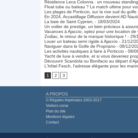
Résidence Leca Colonna : un nouveau standing 
Float tube ou bateau ? Le match ultime pour v
Les plages de Porticcio, sur la rive sud du golfe
En 2024, Accastillage Diffusion devient AD Nauti
La baie de Saint Cyprien,
- 18/03/2024
Un voilier de prestige, un bien précieux à assur
Vacances à Ajaccio, optez pour une location de v
Zodiac, le retour de la marque historique !
- 29/
Louer un bateau semi rigide à Ajaccio
- 21/12/2
Naviguer dans le Golfe de Propriano
- 08/12/20
Les activités nautiques à faire à Porticcio
- 08/0
Yacht de luxe à vendre, et si vous deveniez prop
Découvrir Scandola ou Bonifacio au départ d'Aj
L'hôtel Fesch, l'adresse élégante pour les marin
1
2
3
A PROPOS
© Régates Impériales 2003-2017
Voiliers corse
Plan du site
Mentions légales
Contact