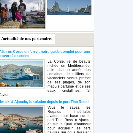
L'actualité de nos partenaires
Aller en Corse en ferry : notre guide complet pour une
traversée sereine
La Corse, île de beauté
nichée en Méditerranée,
attire chaque année des
centaines de milliers de
vacanciers venus profiter
de ses plages, de son
maquis parfumé et de ses
eaux cristallines. Si
l'avion...
Jet ski à Ajaccio, la solution depuis le port Tino Rossi
Vous le savez, les
Régates Impériales
avaient leur base sur le
port Tino Rossi à Ajaccio
et sur le Quai d'honneur
pour accueillir les fiers
navires qui nous faisaient