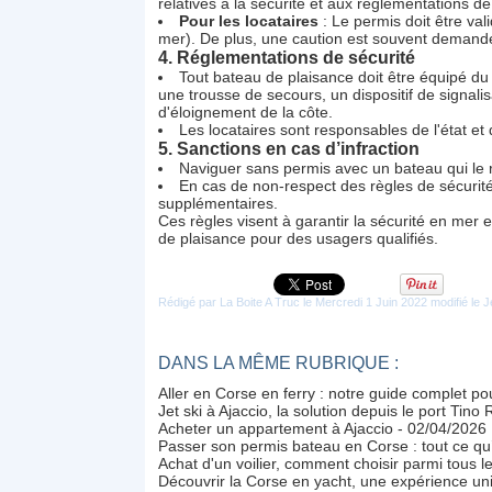
relatives à la sécurité et aux réglementations de
Pour les locataires
: Le permis doit être val
mer). De plus, une caution est souvent demandé
4.
Réglementations de sécurité
Tout bateau de plaisance doit être équipé du 
une trousse de secours, un dispositif de signali
d'éloignement de la côte.
Les locataires sont responsables de l'état et
5.
Sanctions en cas d’infraction
Naviguer sans permis avec un bateau qui le 
En cas de non-respect des règles de sécurité
supplémentaires.
Ces règles visent à garantir la sécurité en mer et
de plaisance pour des usagers qualifiés.
Rédigé par La Boite A Truc le Mercredi 1 Juin 2022 modifié le
DANS LA MÊME RUBRIQUE :
Aller en Corse en ferry : notre guide complet p
Jet ski à Ajaccio, la solution depuis le port Tino 
Acheter un appartement à Ajaccio
- 02/04/2026
Passer son permis bateau en Corse : tout ce qu’i
Achat d'un voilier, comment choisir parmi tous l
Découvrir la Corse en yacht, une expérience uni