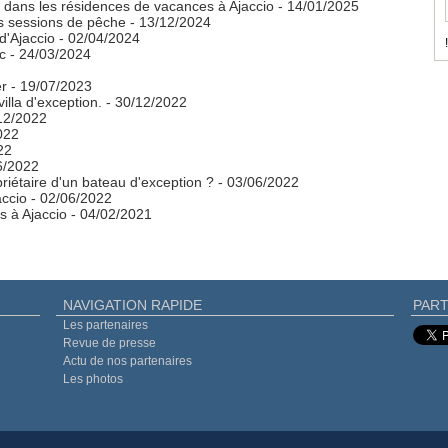
dans les résidences de vacances à Ajaccio
- 14/01/2025
os sessions de pêche
- 13/12/2024
 d'Ajaccio
- 02/04/2024
!
c
- 24/03/2024
er
- 19/07/2023
illa d'exception.
- 30/12/2022
12/2022
022
22
6/2022
riétaire d'un bateau d'exception ?
- 03/06/2022
accio
- 02/06/2022
s à Ajaccio
- 04/02/2021
NAVIGATION RAPIDE
PART
Les partenaires
Revue de presse
Actu de nos partenaires
Les photos