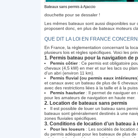
Bateaux sans permis à Ajaccio
douchette pour se dessaler !
Les mêmes bateaux sont aussi disponibles sur ce 
proposent donc, en plus de bateaux moteurs cl
QUE DIT LA LOI EN FRANCE CONCERN
En France, la réglementation concernant la loca
plusieurs lois et règles spécifiques. Voici les pri
1.
Permis bateau pour la navigation de 
Permis côtier
: Ce permis est obligatoire po
chevaux (4,5 kW) en mer et sur les lacs ou plan
d’un abri (environ 11 km).
Permis fluvial (ou permis eaux intérieures
et canaux avec un bateau de plus de 6 chevaux. 
avec des restrictions liées à la taille et à la puis
Permis hauturier
: Il permet de naviguer en 
pour les amateurs de navigation en haute mer.
2.
Location de bateaux sans permis
Il est possible de louer un bateau sans per
bateaux sont généralement destinés à une navig
zones fluviales spécifiques.
3.
Conditions de location d’un bateau à
Pour les loueurs
: Les sociétés de location 
du permis adéquat pour les bateaux de plus de 6