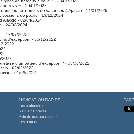
es types de bateaux à voile ?
- 28/01/2025
que à vivre
- 20/01/2025
dans les résidences de vacances à Ajaccio
- 14/01/2025
os sessions de pêche
- 13/12/2024
 d'Ajaccio
- 02/04/2024
c
- 24/03/2024
er
- 19/07/2023
illa d'exception.
- 30/12/2022
12/2022
022
22
6/2022
riétaire d'un bateau d'exception ?
- 03/06/2022
accio
- 02/06/2022
jaccio
- 01/06/2022
NAVIGATION RAPIDE
PART
Les partenaires
Revue de presse
Actu de nos partenaires
Les photos