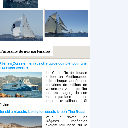
L'actualité de nos partenaires
Aller en Corse en ferry : notre guide complet pour une
traversée sereine
La Corse, île de beauté
nichée en Méditerranée,
attire chaque année des
centaines de milliers de
vacanciers venus profiter
de ses plages, de son
maquis parfumé et de ses
eaux cristallines. Si
l'avion...
Jet ski à Ajaccio, la solution depuis le port Tino Rossi
Vous le savez, les
Régates Impériales
avaient leur base sur le