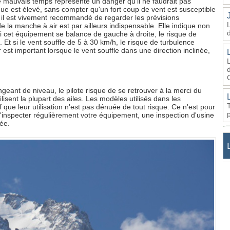
 le mauvais temps représente un danger qu'il ne faudrait pas
sque est élevé, sans compter qu'un fort coup de vent est susceptible
 il est vivement recommandé de regarder les prévisions
e la manche à air est par ailleurs indispensable. Elle indique non
Si cet équipement se balance de gauche à droite, le risque de
. Et si le vent souffle de 5 à 30 km/h, le risque de turbulence
est important lorsque le vent souffle dans une direction inclinée,
d
ant de niveau, le pilote risque de se retrouver à la merci du
isent la plupart des ailes. Les modèles utilisés dans les
 que leur utilisation n'est pas dénuée de tout risque. Ce n'est pour
d'inspecter régulièrement votre équipement, une inspection d'usine
ée.