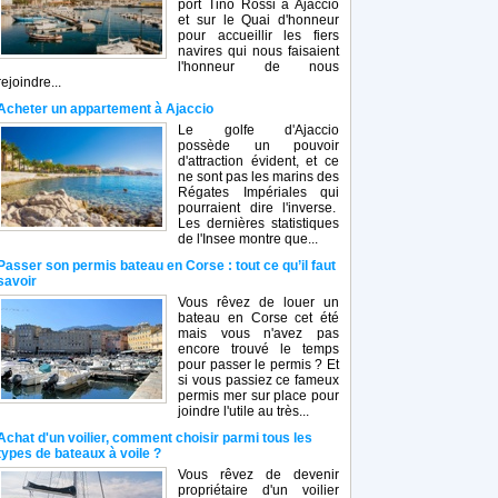
port Tino Rossi à Ajaccio
et sur le Quai d'honneur
pour accueillir les fiers
navires qui nous faisaient
l'honneur de nous
rejoindre...
Acheter un appartement à Ajaccio
Le golfe d'Ajaccio
possède un pouvoir
d'attraction évident, et ce
ne sont pas les marins des
Régates Impériales qui
pourraient dire l'inverse.
Les dernières statistiques
de l'Insee montre que...
Passer son permis bateau en Corse : tout ce qu’il faut
savoir
Vous rêvez de louer un
bateau en Corse cet été
mais vous n'avez pas
encore trouvé le temps
pour passer le permis ? Et
si vous passiez ce fameux
permis mer sur place pour
joindre l'utile au très...
Achat d'un voilier, comment choisir parmi tous les
types de bateaux à voile ?
Vous rêvez de devenir
propriétaire d'un voilier