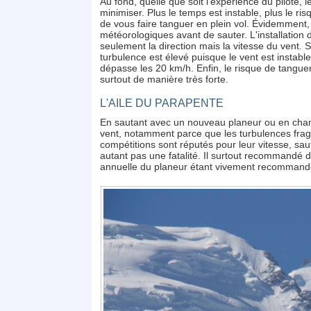
Au fond, quelle que soit l'expérience du pilote,
minimiser. Plus le temps est instable, plus le ri
de vous faire tanguer en plein vol. Évidemment,
météorologiques avant de sauter. L'installation d
seulement la direction mais la vitesse du vent. 
turbulence est élevé puisque le vent est instable
dépasse les 20 km/h. Enfin, le risque de tanguer 
surtout de manière très forte.
L'AILE DU PARAPENTE
En sautant avec un nouveau planeur ou en change
vent, notamment parce que les turbulences fragil
compétitions sont réputés pour leur vitesse, sauf
autant pas une fatalité. Il surtout recommandé 
annuelle du planeur étant vivement recommand