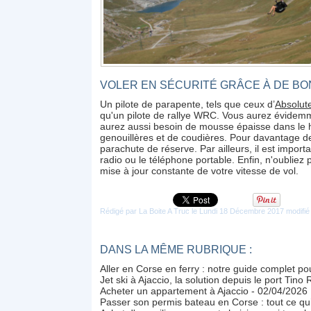
VOLER EN SÉCURITÉ GRÂCE À DE B
Un pilote de parapente, tels que ceux d’
Absolut
qu'un pilote de rallye WRC. Vous aurez évidemm
aurez aussi besoin de mousse épaisse dans le ha
genouillères et de coudières. Pour davantage d
parachute de réserve. Par ailleurs, il est import
radio ou le téléphone portable. Enfin, n'oublie
mise à jour constante de votre vitesse de vol.
Rédigé par La Boite A Truc le Lundi 18 Décembre 2017 modifi
DANS LA MÊME RUBRIQUE :
Aller en Corse en ferry : notre guide complet p
Jet ski à Ajaccio, la solution depuis le port Tino 
Acheter un appartement à Ajaccio
- 02/04/2026
Passer son permis bateau en Corse : tout ce qu’i