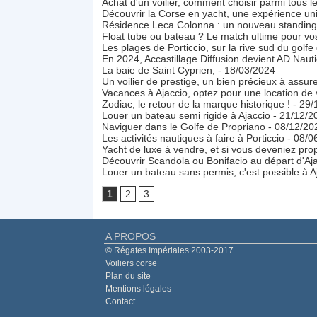
Achat d'un voilier, comment choisir parmi tous l
Découvrir la Corse en yacht, une expérience uni
Résidence Leca Colonna : un nouveau standing 
Float tube ou bateau ? Le match ultime pour v
Les plages de Porticcio, sur la rive sud du golfe
En 2024, Accastillage Diffusion devient AD Nauti
La baie de Saint Cyprien,
- 18/03/2024
Un voilier de prestige, un bien précieux à assur
Vacances à Ajaccio, optez pour une location de v
Zodiac, le retour de la marque historique !
- 29/
Louer un bateau semi rigide à Ajaccio
- 21/12/2
Naviguer dans le Golfe de Propriano
- 08/12/20
Les activités nautiques à faire à Porticcio
- 08/0
Yacht de luxe à vendre, et si vous deveniez prop
Découvrir Scandola ou Bonifacio au départ d'Aj
Louer un bateau sans permis, c'est possible à A
1
2
3
A PROPOS
© Régates Impériales 2003-2017
Voiliers corse
Plan du site
Mentions légales
Contact