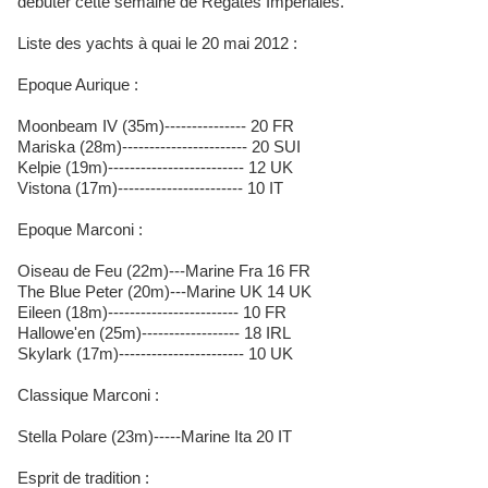
débuter cette semaine de Régates Impériales.
Liste des yachts à quai le 20 mai 2012 :
Epoque Aurique :
Moonbeam IV (35m)--------------- 20 FR
Mariska (28m)----------------------- 20 SUI
Kelpie (19m)------------------------- 12 UK
Vistona (17m)----------------------- 10 IT
Epoque Marconi :
Oiseau de Feu (22m)---Marine Fra 16 FR
The Blue Peter (20m)---Marine UK 14 UK
Eileen (18m)------------------------ 10 FR
Hallowe'en (25m)------------------ 18 IRL
Skylark (17m)----------------------- 10 UK
Classique Marconi :
Stella Polare (23m)-----Marine Ita 20 IT
Esprit de tradition :