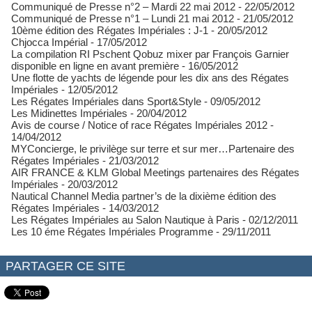
Communiqué de Presse n°2 – Mardi 22 mai 2012
- 22/05/2012
Communiqué de Presse n°1 – Lundi 21 mai 2012
- 21/05/2012
10ème édition des Régates Impériales : J-1
- 20/05/2012
Chjocca Impérial
- 17/05/2012
La compilation RI Pschent Qobuz mixer par François Garnier
disponible en ligne en avant première
- 16/05/2012
Une flotte de yachts de légende pour les dix ans des Régates
Impériales
- 12/05/2012
Les Régates Impériales dans Sport&Style
- 09/05/2012
Les Midinettes Impériales
- 20/04/2012
Avis de course / Notice of race Régates Impériales 2012
-
14/04/2012
MYConcierge, le privilège sur terre et sur mer…Partenaire des
Régates Impériales
- 21/03/2012
AIR FRANCE & KLM Global Meetings partenaires des Régates
Impériales
- 20/03/2012
Nautical Channel Media partner’s de la dixième édition des
Régates Impériales
- 14/03/2012
Les Régates Impériales au Salon Nautique à Paris
- 02/12/2011
Les 10 éme Régates Impériales Programme
- 29/11/2011
PARTAGER CE SITE