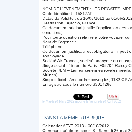
NOM DE L'EVENEMENT : LES REGATES IMPE
Code Identifiant : 15817AF
Dates de Validité : du 16/05/2012 au 01/06/201
Destination : Ajaccio, France
Ce document original justifie l'application des t
conditions).
Pour toute question relative à votre voyage, co
Nom de l'agence : ...
Téléphone : ...
Ce document justificatif est obligatoire ; il peu
son voyage.
Société Air France , société anonyme au au ca
Siège social : 45 rue de Paris, F95704 Roissy 
Société KLM – Lignes aériennes royales néerla
Airlines)
Siège officiel : Amsterdamseweg 55, 1182 GP 
Enregistré sous le numéro 33014286
le Mardi 20 Mars 2012 modifié le Vendredi 20 Avril 2012
DANS LA MÊME RUBRIQUE :
Calendrier AFYT 2013
- 06/10/2012
Communiqué de presse n°6 - Samedi 26 mai 2