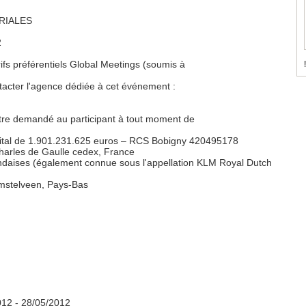
RIALES
2
arifs préférentiels Global Meetings (soumis à
!
ntacter l'agence dédiée à cet événement :
t être demandé au participant à tout moment de
pital de 1.901.231.625 euros – RCS Bobigny 420495178
Charles de Gaulle cedex, France
ndaises (également connue sous l'appellation KLM Royal Dutch
Amstelveen, Pays-Bas
012
- 28/05/2012