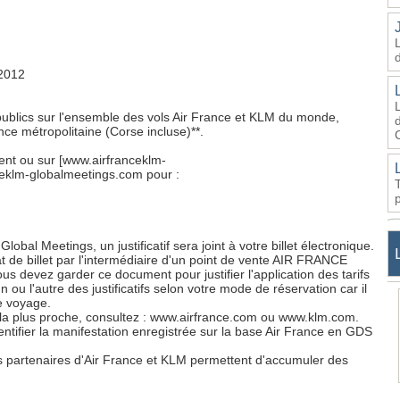
/2012
publics sur l'ensemble des vols Air France et KLM du monde,
d
nce métropolitaine (Corse incluse)**.
ent ou sur [www.airfranceklm-
ceklm-globalmeetings.com pour :
bal Meetings, un justificatif sera joint à votre billet électronique.
at de billet par l'intermédiaire d'un point de vente AIR FRANCE
s devez garder ce document pour justifier l'application des tarifs
n ou l'autre des justificatifs selon votre mode de réservation car il
e voyage.
la plus proche, consultez : www.airfrance.com ou www.klm.com.
entifier la manifestation enregistrée sur la base Air France en GDS
 partenaires d'Air France et KLM permettent d'accumuler des