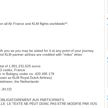
on all Air France and KLM flights worldwide**.
ith you as you may be asked for it at any point of your journey.
and KLM partner airlines are credited with "miles" when
tal of 1,901,231,625 euros
DG cedex, France
r in Bobigny under no. 420 495 178
known as KLM Royal Dutch Airlines)
telveen, the Netherlands
: JH.CD
OBLIGATOIREMENT AUX PARTICIPANTS.
E. LE TEXTE NE PEUT DONC PAS ETRE MODIFIE PAR VOS