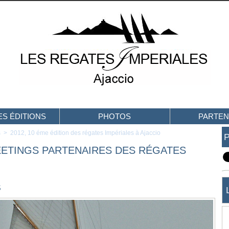
S ÉDITIONS
PHOTOS
PARTEN
s
>
2012, 10 éme édition des régates Impériales à Ajaccio
EETINGS PARTENAIRES DES RÉGATES
S