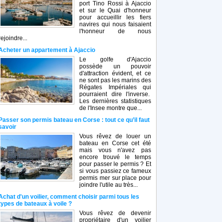
port Tino Rossi à Ajaccio
et sur le Quai d'honneur
pour accueillir les fiers
navires qui nous faisaient
l'honneur de nous
rejoindre...
Acheter un appartement à Ajaccio
Le golfe d'Ajaccio
possède un pouvoir
d'attraction évident, et ce
ne sont pas les marins des
Régates Impériales qui
pourraient dire l'inverse.
Les dernières statistiques
de l'Insee montre que...
Passer son permis bateau en Corse : tout ce qu’il faut
savoir
Vous rêvez de louer un
bateau en Corse cet été
mais vous n'avez pas
encore trouvé le temps
pour passer le permis ? Et
si vous passiez ce fameux
permis mer sur place pour
joindre l'utile au très...
Achat d'un voilier, comment choisir parmi tous les
types de bateaux à voile ?
Vous rêvez de devenir
propriétaire d'un voilier