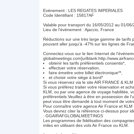
Evénement : LES REGATES IMPERIALES
Code Identifiant : 15817AF
Valable pour transport du 16/05/2012 au 01/06
Lieu de l'événement : Ajaccio, France
Réductions sur une très large gamme de tarifs 
pouvant aller jusqu'à -47% sur les lignes de Fra
Connectez-vous sur le lien Internet de l'événem
globalmeetings.com]urlblank:http://www.airfran
obtenir les tarifs préférentiels consentis*,
effectuer votre réservation,
faire émettre votre billet électronique**,
et choisir votre siège à bord*
Si vous réservez via le site AIR FRANCE & KLM Glo
Si vous préférez traiter votre réservation et ach
KLM, ou par une agence de voyage habilitée, vou
préférentiels.Veuillez à être en possession de l'u
peut vous être demandé à tout moment de votr
Pour connaître votre agence Air France et KLM 
Vous devrez citer la référence ci-dessus pour id
: GGAIRAFGLOBALMEETINGS
Les programmes de fidélisation des compagnies
miles en utilisant des vols Air France ou KLM.