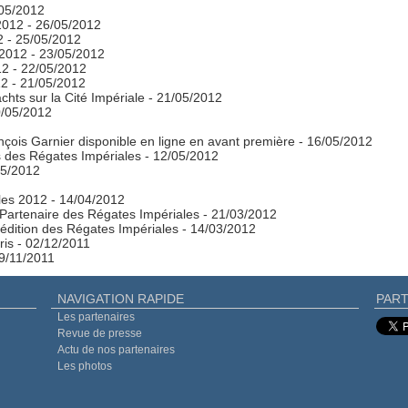
/05/2012
2012
- 26/05/2012
2
- 25/05/2012
 2012
- 23/05/2012
12
- 22/05/2012
12
- 21/05/2012
chts sur la Cité Impériale
- 21/05/2012
0/05/2012
çois Garnier disponible en ligne en avant première
- 16/05/2012
s des Régates Impériales
- 12/05/2012
05/2012
ales 2012
- 14/04/2012
…Partenaire des Régates Impériales
- 21/03/2012
 édition des Régates Impériales
- 14/03/2012
ris
- 02/12/2011
29/11/2011
NAVIGATION RAPIDE
PART
Les partenaires
Revue de presse
Actu de nos partenaires
Les photos