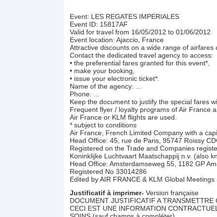
Event: LES REGATES IMPERIALES
Event ID: 15817AF
Valid for travel from 16/05/2012 to 01/06/2012
Event location: Ajaccio, France
Attractive discounts on a wide range of airfares 
Contact the dedicated travel agency to access:
• the preferential fares granted for this event*,
• make your booking,
• issue your electronic ticket*.
Name of the agency: ...
Phone: ...
Keep the document to justify the special fares w
Frequent flyer / loyalty programs of Air France 
Air France or KLM flights are used.
* subject to conditions
Air France, French Limited Company with a capi
Head Office: 45, rue de Paris, 95747 Roissy C
Registered on the Trade and Companies registe
Koninklijke Luchtvaart Maatschappij n.v. (also 
Head Office: Amsterdamseweg 55, 1182 GP Ams
Registered No 33014286
Edited by AIR FRANCE & KLM Global Meetings 
Justificatif à imprimer-
Version française
DOCUMENT JUSTIFICATIF A TRANSMETTRE 
CECI EST UNE INFORMATION CONTRACTUELL
SOINS (sauf champs à compléter)