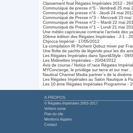
Classement final Régates Impériales 2012
- 26
Communiqué de presse n°5 - Vendredi 25 mai 
Communiqué de presse n°4 - Jeudi 24 mai 201
Communiqué de Presse n°3 – Mercredi 23 mai
Communiqué de Presse n°2 – Mardi 22 mai 20
Communiqué de Presse n°1 – Lundi 21 mai 20
Une météo capricieuse contrarie l’arrivée des ya
10ème édition des Régates Impériales : J-1
- 2
Chjocca Impérial
- 17/05/2012
La compilation RI Pschent Qobuz mixer par Fran
Une flotte de yachts de légende pour les dix an
Les Régates Impériales dans Sport&Style
- 09/
Les Midinettes Impériales
- 20/04/2012
Avis de course / Notice of race Régates Impéri
MYConcierge, le privilège sur terre et sur mer
Nautical Channel Media partner’s de la dixième
Les Régates Impériales au Salon Nautique à Pa
Les 10 éme Régates Impériales Programme
- 
A PROPOS
© Régates Impériales 2003-2017
Voiliers corse
Plan du site
Mentions légales
Contact