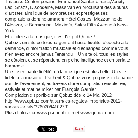
Tristesse Contemporaine, Emmanuel Santarromana,Variety
Lab, Shazz, Discodeine, Massivan en produisant des albums
d’artistes ainsi que de nombreuses et prestigieuses
compilations dont notamment Hôtel Costes, Mezzanine de
l’Alcazar, le Barramundi, Maxim’s, Sak's Fifth Avenue à New-
York …
Être fidèle à la musique, c'est l'esprit Qobuz !
Qobuz : un site de téléchargement haute-fidélité, d'écoute à la
demande, d'information musicale et d'échanges comme vous
n'en avez encore jamais "entendu" ! Un site où tous les styles
se côtoient et se répondent, en pleine intelligence et en parfaite
harmonie.
Un site en haute fidélité, où la musique est plus belle. Un site
fidèle à la musique. Pschent & Qobuz vous propose ici la bande
son de l’événement, au travers d’une compilation ensoleillée,
estivale et marine mixer par François Garnier
Compilation disponible sur Qobuz dès le 14 Mai 2012
http://www.qobuz.com/album/les-regates-imperiales-2012-
various-artists/3760209410273`
Plus d’infos sur www.pschent.com et www.qobuz.com