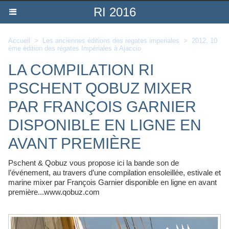
RI 2016
Accueil
>
Les anciennes éditions des regates imperiales
>
2012, 10
éme édition des régates Impériales à Ajaccio
LA COMPILATION RI
PSCHENT QOBUZ MIXER
PAR FRANÇOIS GARNIER
DISPONIBLE EN LIGNE EN
AVANT PREMIÈRE
Pschent & Qobuz vous propose ici la bande son de
l’événement, au travers d’une compilation ensoleillée, estivale et
marine mixer par François Garnier disponible en ligne en avant
première...www.qobuz.com