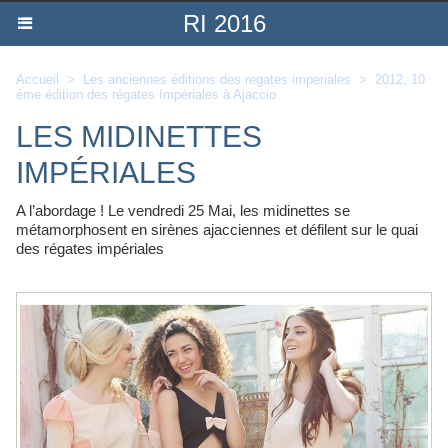
RI 2016
Accueil
>
Les anciennes éditions des regates imperiales
>
2012, 10
éme édition des régates Impériales à Ajaccio
LES MIDINETTES
IMPÉRIALES
A l’abordage ! Le vendredi 25 Mai, les midinettes se
métamorphosent en sirènes ajacciennes et défilent sur le quai
des régates impériales