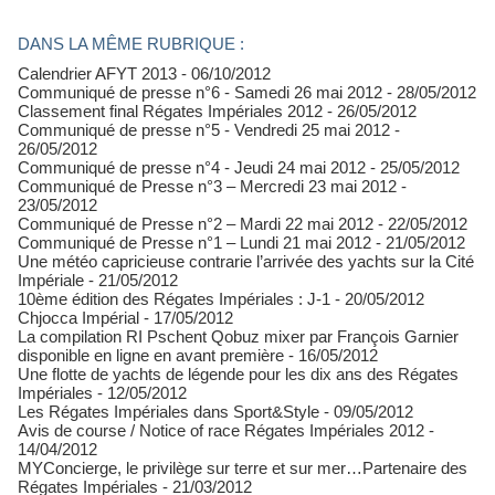
DANS LA MÊME RUBRIQUE :
Calendrier AFYT 2013
- 06/10/2012
Communiqué de presse n°6 - Samedi 26 mai 2012
- 28/05/2012
Classement final Régates Impériales 2012
- 26/05/2012
Communiqué de presse n°5 - Vendredi 25 mai 2012
-
26/05/2012
Communiqué de presse n°4 - Jeudi 24 mai 2012
- 25/05/2012
Communiqué de Presse n°3 – Mercredi 23 mai 2012
-
23/05/2012
Communiqué de Presse n°2 – Mardi 22 mai 2012
- 22/05/2012
Communiqué de Presse n°1 – Lundi 21 mai 2012
- 21/05/2012
Une météo capricieuse contrarie l’arrivée des yachts sur la Cité
Impériale
- 21/05/2012
10ème édition des Régates Impériales : J-1
- 20/05/2012
Chjocca Impérial
- 17/05/2012
La compilation RI Pschent Qobuz mixer par François Garnier
disponible en ligne en avant première
- 16/05/2012
Une flotte de yachts de légende pour les dix ans des Régates
Impériales
- 12/05/2012
Les Régates Impériales dans Sport&Style
- 09/05/2012
Avis de course / Notice of race Régates Impériales 2012
-
14/04/2012
MYConcierge, le privilège sur terre et sur mer…Partenaire des
Régates Impériales
- 21/03/2012