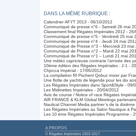
DANS LA MÊME RUBRIQUE :
Calendrier AFYT 2013
- 06/10/2012
Communiqué de presse n°6 - Samedi 26 mai 2
Classement final Régates Impériales 2012
- 26
Communiqué de presse n°5 - Vendredi 25 mai 
Communiqué de presse n°4 - Jeudi 24 mai 201
Communiqué de Presse n°3 – Mercredi 23 mai
Communiqué de Presse n°2 – Mardi 22 mai 20
Communiqué de Presse n°1 – Lundi 21 mai 20
Une météo capricieuse contrarie l’arrivée des ya
10ème édition des Régates Impériales : J-1
- 2
Chjocca Impérial
- 17/05/2012
La compilation RI Pschent Qobuz mixer par Fran
Une flotte de yachts de légende pour les dix an
Les Régates Impériales dans Sport&Style
- 09/
Les Midinettes Impériales
- 20/04/2012
Avis de course / Notice of race Régates Impéri
AIR FRANCE & KLM Global Meetings partenaire
Nautical Channel Media partner’s de la dixième
Les Régates Impériales au Salon Nautique à Pa
Les 10 éme Régates Impériales Programme
- 
A PROPOS
© Régates Impériales 2003-2017