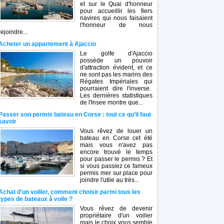
et sur le Quai d'honneur
pour accueillir les fiers
navires qui nous faisaient
l'honneur de nous
rejoindre...
Acheter un appartement à Ajaccio
Le golfe d'Ajaccio
possède un pouvoir
d'attraction évident, et ce
ne sont pas les marins des
Régates Impériales qui
pourraient dire l'inverse.
Les dernières statistiques
de l'Insee montre que...
Passer son permis bateau en Corse : tout ce qu’il faut
savoir
Vous rêvez de louer un
bateau en Corse cet été
mais vous n'avez pas
encore trouvé le temps
pour passer le permis ? Et
si vous passiez ce fameux
permis mer sur place pour
joindre l'utile au très...
Achat d'un voilier, comment choisir parmi tous les
types de bateaux à voile ?
Vous rêvez de devenir
propriétaire d'un voilier
mais le choix vous semble