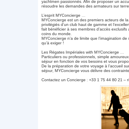
yachtmen passionnés. Afin de proposer un accuei
résoudre les demandes des armateurs sur terre 
L’esprit MYConcierge …
MYConcierge est un des premiers acteurs de la C
privilégiés d’un club haut de gamme et l’excelle
fait bénéficier à ses membres d’accès exclusifs a
coins du monde.
MYConcierge n’a de limite que l’imagination de s
qu’à exiger !
Les Régates Impériales with MYConcierge …
Particuliers ou professionnels, simple amoureu
séjour en fonction de vos besoins et vous pro
De la préparation de votre voyage à l’accueil s
séjour, MYConcierge vous délivre des contraintes 
Contactez un Concierge : +33 1 75 44 80 21 – 