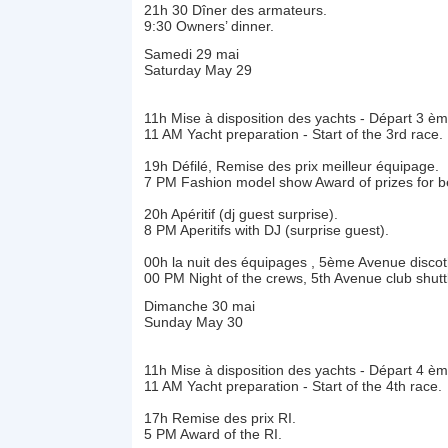
21h 30 Dîner des armateurs.
9:30 Owners’ dinner.
Samedi 29 mai
Saturday May 29
11h Mise à disposition des yachts - Départ 3 è
11 AM Yacht preparation - Start of the 3rd race.
19h Défilé, Remise des prix meilleur équipage.
7 PM Fashion model show Award of prizes for b
20h Apéritif (dj guest surprise).
8 PM Aperitifs with DJ (surprise guest).
00h la nuit des équipages , 5ème Avenue discot
00 PM Night of the crews, 5th Avenue club shutt
Dimanche 30 mai
Sunday May 30
11h Mise à disposition des yachts - Départ 4 è
11 AM Yacht preparation - Start of the 4th race.
17h Remise des prix RI.
5 PM Award of the RI.