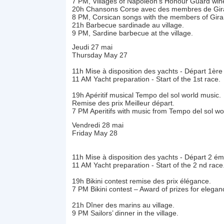
7 PM, Villages of Napoleon’s Honour Guard win
20h Chansons Corse avec des membres de Gi
8 PM, Corsican songs with the members of Gir
21h Barbecue sardinade au village.
9 PM, Sardine barbecue at the village.
Jeudi 27 mai
Thursday May 27
11h Mise à disposition des yachts - Départ 1ère
11 AM Yacht preparation - Start of the 1st race.
19h Apéritif musical Tempo del sol world music.
Remise des prix Meilleur départ.
7 PM Aperitifs with music from Tempo del sol wor
Vendredi 28 mai
Friday May 28
11h Mise à disposition des yachts - Départ 2 é
11 AM Yacht preparation - Start of the 2 nd race
19h Bikini contest remise des prix élégance.
7 PM Bikini contest – Award of prizes for elegan
21h Dîner des marins au village.
9 PM Sailors’ dinner in the village.