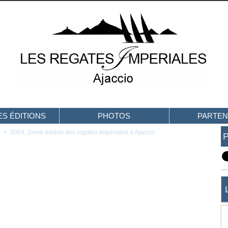
S ÉDITIONS
PHOTOS
PARTEN
s
>
2004, 2eme édition des regates Impériales à Ajaccio