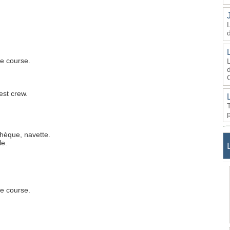
me course.
d
est crew.
hèque, navette.
le.
me course.