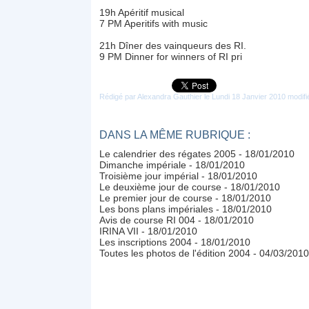
19h Apéritif musical
7 PM Aperitifs with music
21h Dîner des vainqueurs des RI.
9 PM Dinner for winners of RI pri
Rédigé par Alexandra Gauthier le Lundi 18 Janvier 2010 modifi
DANS LA MÊME RUBRIQUE :
Le calendrier des régates 2005
- 18/01/2010
Dimanche impériale
- 18/01/2010
Troisième jour impérial
- 18/01/2010
Le deuxième jour de course
- 18/01/2010
Le premier jour de course
- 18/01/2010
Les bons plans impériales
- 18/01/2010
Avis de course RI 004
- 18/01/2010
IRINA VII
- 18/01/2010
Les inscriptions 2004
- 18/01/2010
Toutes les photos de l'édition 2004
- 04/03/2010