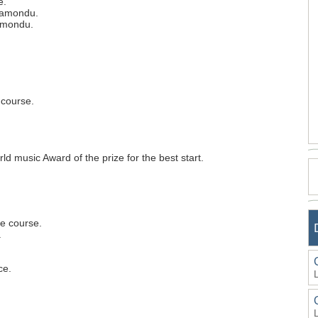
e.
ramondu.
amondu.
 course.
ld music Award of the prize for the best start.
me course.
.
ce.