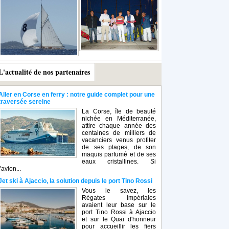
L'actualité de nos partenaires
Aller en Corse en ferry : notre guide complet pour une
traversée sereine
La Corse, île de beauté
nichée en Méditerranée,
attire chaque année des
centaines de milliers de
vacanciers venus profiter
de ses plages, de son
maquis parfumé et de ses
eaux cristallines. Si
l'avion...
Jet ski à Ajaccio, la solution depuis le port Tino Rossi
Vous le savez, les
Régates Impériales
avaient leur base sur le
port Tino Rossi à Ajaccio
et sur le Quai d'honneur
pour accueillir les fiers