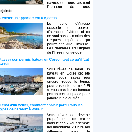
navires qui nous faisaient
l'honneur de nous
rejoindre...
Acheter un appartement à Ajaccio
Le golfe d'Ajaccio
possède un pouvoir
d'attraction évident, et ce
ne sont pas les marins des
Régates Impériales qui
pourraient dire l'inverse.
Les dernières statistiques
de l'Insee montre que...
Passer son permis bateau en Corse : tout ce qu’il faut
savoir
Vous rêvez de louer un
bateau en Corse cet été
mais vous n'avez pas
encore trouvé le temps
pour passer le permis ? Et
si vous passiez ce fameux
permis mer sur place pour
joindre l'utile au très...
Achat d'un voilier, comment choisir parmi tous les
types de bateaux à voile ?
Vous rêvez de devenir
propriétaire d'un voilier
mais le choix vous semble
insurmontable ? Entre les
différents types de