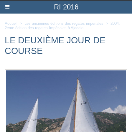
RI 2016
Accueil
>
Les anciennes éditions des regates imperiales
>
2004,
2eme édition des regates Impériales à Ajaccio
LE DEUXIÈME JOUR DE
COURSE