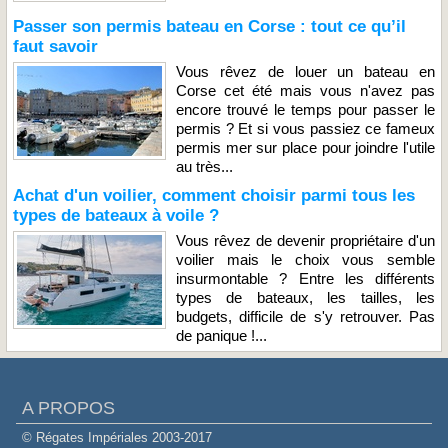
Passer son permis bateau en Corse : tout ce qu’il
faut savoir
Vous rêvez de louer un bateau en
Corse cet été mais vous n'avez pas
encore trouvé le temps pour passer le
permis ? Et si vous passiez ce fameux
permis mer sur place pour joindre l'utile
au très...
Achat d'un voilier, comment choisir parmi tous les
types de bateaux à voile ?
Vous rêvez de devenir propriétaire d'un
voilier mais le choix vous semble
insurmontable ? Entre les différents
types de bateaux, les tailles, les
budgets, difficile de s'y retrouver. Pas
de panique !...
A PROPOS
© Régates Impériales 2003-2017