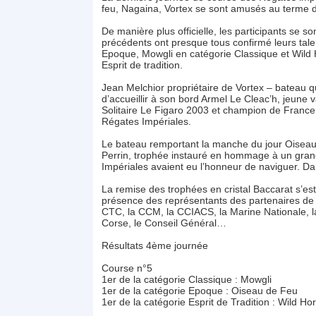
feu, Nagaina, Vortex se sont amusés au terme de
De manière plus officielle, les participants se s
précédents ont presque tous confirmé leurs tale
Epoque, Mowgli en catégorie Classique et Wild H
Esprit de tradition.
Jean Melchior propriétaire de Vortex – bateau qui
d’accueillir à son bord Armel Le Cleac’h, jeune
Solitaire Le Figaro 2003 et champion de France 
Régates Impériales.
Le bateau remportant la manche du jour Oiseau 
Perrin, trophée instauré en hommage à un gran
Impériales avaient eu l’honneur de naviguer. Dani
La remise des trophées en cristal Baccarat s’est
présence des représentants des partenaires de 
CTC, la CCM, la CCIACS, la Marine Nationale, l
Corse, le Conseil Général…
Résultats 4ème journée
Course n°5
1er de la catégorie Classique : Mowgli
1er de la catégorie Epoque : Oiseau de Feu
1er de la catégorie Esprit de Tradition : Wild Ho