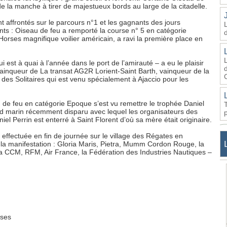
 la manche à tirer de majestueux bords au large de la citadelle.
ont affrontés sur le parcours n°1 et les gagnants des jours
nts : Oiseau de feu a remporté la course n° 5 en catégorie
orses magnifique voilier américain, a ravi la première place en
 est à quai à l’année dans le port de l’amirauté – a eu le plaisir
d
 vainqueur de La transat AG2R Lorient-Saint Barth, vainqueur de la
des Solitaires qui est venu spécialement à Ajaccio pour les
de feu en catégorie Epoque s’est vu remettre le trophée Daniel
d marin récemment disparu avec lequel les organisateurs des
el Perrin est enterré à Saint Florent d’où sa mère était originaire.
 effectuée en fin de journée sur le village des Régates en
la manifestation : Gloria Maris, Pietra, Mumm Cordon Rouge, la
a CCM, RFM, Air France, la Fédération des Industries Nautiques –
rses