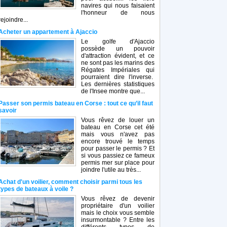
navires qui nous faisaient
l'honneur de nous
rejoindre...
Acheter un appartement à Ajaccio
Le golfe d'Ajaccio
possède un pouvoir
d'attraction évident, et ce
ne sont pas les marins des
Régates Impériales qui
pourraient dire l'inverse.
Les dernières statistiques
de l'Insee montre que...
Passer son permis bateau en Corse : tout ce qu’il faut
savoir
Vous rêvez de louer un
bateau en Corse cet été
mais vous n'avez pas
encore trouvé le temps
pour passer le permis ? Et
si vous passiez ce fameux
permis mer sur place pour
joindre l'utile au très...
Achat d'un voilier, comment choisir parmi tous les
types de bateaux à voile ?
Vous rêvez de devenir
propriétaire d'un voilier
mais le choix vous semble
insurmontable ? Entre les