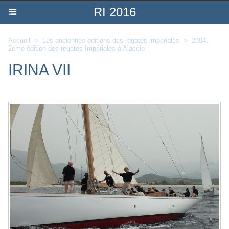
RI 2016
Accueil
>
Les anciennes éditions des regates imperiales
>
2004,
2eme édition des regates Impériales à Ajaccio
IRINA VII