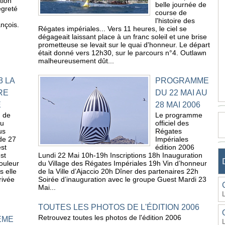
tion
belle journée de
egreté
course de
l'histoire des
nçois.
Régates impériales... Vers 11 heures, le ciel se
dégageait laissant place à un franc soleil et une brise
prometteuse se levait sur le quai d'honneur. Le départ
était donné vers 12h30, sur le parcours n°4. Outlawn
malheureusement dût...
3 LA
PROGRAMME
RE
DU 22 MAI AU
E
28 MAI 2006
u de
Le programme
au
officiel des
us
Régates
de 27
Impériales
est
édition 2006
st
Lundi 22 Mai 10h-19h Inscriptions 18h Inauguration
ouleur
du Village des Régates Impériales 19h Vin d’honneur
s elle
de la Ville d’Ajaccio 20h Dîner des partenaires 22h
rivée
Soirée d’inauguration avec le groupe Guest Mardi 23
Mai...
TOUTES LES PHOTOS DE L'ÉDITION 2006
Retrouvez toutes les photos de l'édition 2006
ÈME