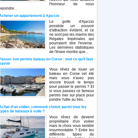
l'honneur de nous
rejoindre...
Acheter un appartement à Ajaccio
Le golfe d'Ajaccio
possède un pouvoir
d'attraction évident, et ce
ne sont pas les marins des
Régates Impériales qui
pourraient dire l'inverse.
Les dernières statistiques
de l'Insee montre que...
Passer son permis bateau en Corse : tout ce qu’il faut
savoir
Vous rêvez de louer un
bateau en Corse cet été
mais vous n'avez pas
encore trouvé le temps
pour passer le permis ? Et
si vous passiez ce fameux
permis mer sur place pour
joindre l'utile au très...
Achat d'un voilier, comment choisir parmi tous les
types de bateaux à voile ?
Vous rêvez de devenir
propriétaire d'un voilier
mais le choix vous semble
insurmontable ? Entre les
différents types de