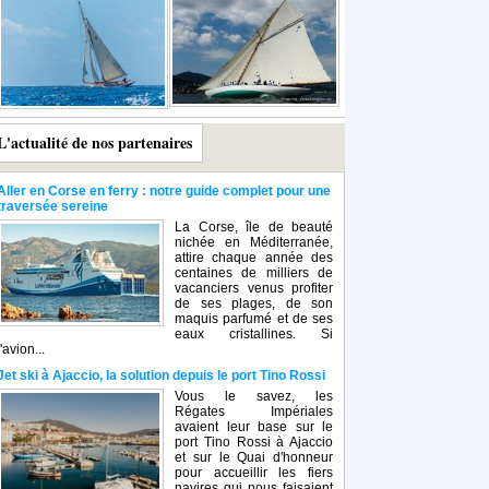
L'actualité de nos partenaires
Aller en Corse en ferry : notre guide complet pour une
traversée sereine
La Corse, île de beauté
nichée en Méditerranée,
attire chaque année des
centaines de milliers de
vacanciers venus profiter
de ses plages, de son
maquis parfumé et de ses
eaux cristallines. Si
l'avion...
Jet ski à Ajaccio, la solution depuis le port Tino Rossi
Vous le savez, les
Régates Impériales
avaient leur base sur le
port Tino Rossi à Ajaccio
et sur le Quai d'honneur
pour accueillir les fiers
navires qui nous faisaient