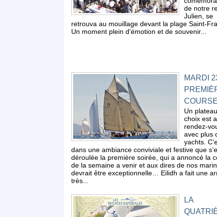
comémora
de notre r
Julien, se
retrouva au mouillage devant la plage Saint-Fra
Un moment plein d'émotion et de souvenir...
MARDI 2
PREMIÈ
COURS
Un platea
choix est 
rendez-vo
avec plus 
yachts. C’
dans une ambiance conviviale et festive que s’e
déroulée la première soirée, qui a annoncé la c
de la semaine a venir et aux dires de nos marin
devrait être exceptionnelle… Eilidh a fait une ar
très...
LA
QUATRI