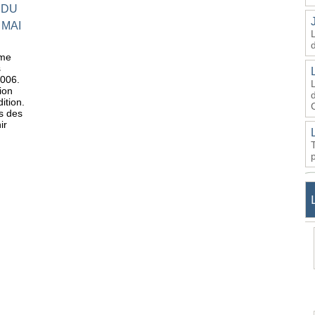
 DU
 MAI
ème
s
2006.
ion
d
ition.
s des
ir