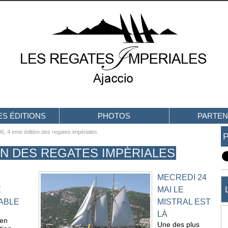
S ÉDITIONS
PHOTOS
PARTEN
6, 4 eme édition des regates impèriales
ION DES REGATES IMPÈRIALES
MECREDI 24
E
MAI LE
ABLE
MISTRAL EST
LÀ
 en
Une des plus