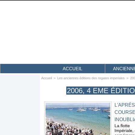
ACCUEIL
ANCIENNE
Accueil
>
Les anciennes éditions des regates imperiales
>
200
2006, 4 EME ÉDIT
L'APRÉS
COURS
INOUBLI
La flotte
Impériale,