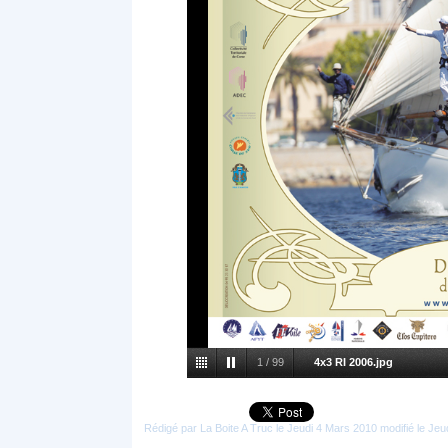
1
/
99
4x3 RI 2006.jpg
Rédigé par La Boite A Truc le Jeudi 4 Mars 2010 modifié le Je