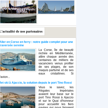
L'actualité de nos partenaires
Aller en Corse en ferry : notre guide complet pour une
traversée sereine
La Corse, île de beauté
nichée en Méditerranée,
attire chaque année des
centaines de milliers de
vacanciers venus profiter
de ses plages, de son
maquis parfumé et de ses
eaux cristallines. Si
l'avion...
Jet ski à Ajaccio, la solution depuis le port Tino Rossi
Vous le savez, les
Régates Impériales
avaient leur base sur le
port Tino Rossi à Ajaccio
et sur le Quai d'honneur
pour accueillir les fiers
navires qui nous faisaient