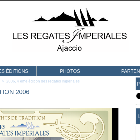
S ÉDITIONS
PHOTOS
PARTEN
s
>
2006, 4 eme édition des regates impèriales
TION 2006