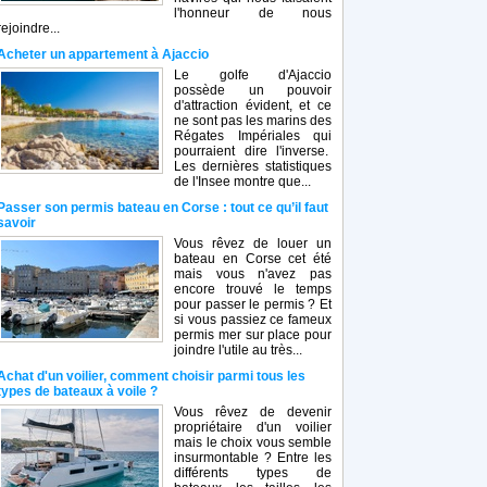
l'honneur de nous
rejoindre...
Acheter un appartement à Ajaccio
Le golfe d'Ajaccio
possède un pouvoir
d'attraction évident, et ce
ne sont pas les marins des
Régates Impériales qui
pourraient dire l'inverse.
Les dernières statistiques
de l'Insee montre que...
Passer son permis bateau en Corse : tout ce qu’il faut
savoir
Vous rêvez de louer un
bateau en Corse cet été
mais vous n'avez pas
encore trouvé le temps
pour passer le permis ? Et
si vous passiez ce fameux
permis mer sur place pour
joindre l'utile au très...
Achat d'un voilier, comment choisir parmi tous les
types de bateaux à voile ?
Vous rêvez de devenir
propriétaire d'un voilier
mais le choix vous semble
insurmontable ? Entre les
différents types de