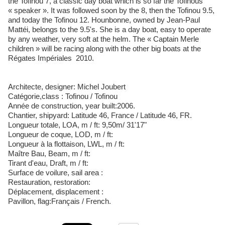
the Tofinou 7, a classic day boat which is so far the Tofinous
« speaker ». It was followed soon by the 8, then the Tofinou 9.5,
and today the Tofinou 12. Hounbonne, owned by Jean-Paul
Mattéi, belongs to the 9.5's. She is a day boat, easy to operate
by any weather, very soft at the helm. The « Captain Merle
children » will be racing along with the other big boats at the
Régates Impériales 2010.
Architecte, designer: Michel Joubert
Catégorie,class : Tofinou / Tofinou
Année de construction, year built:2006.
Chantier, shipyard: Latitude 46, France / Latitude 46, FR.
Longueur totale, LOA, m / ft: 9,50m/ 31'17"
Longueur de coque, LOD, m / ft:
Longueur à la flottaison, LWL, m / ft:
Maître Bau, Beam, m / ft:
Tirant d'eau, Draft, m / ft:
Surface de voilure, sail area :
Restauration, restoration:
Déplacement, displacement :
Pavillon, flag:Français / French.