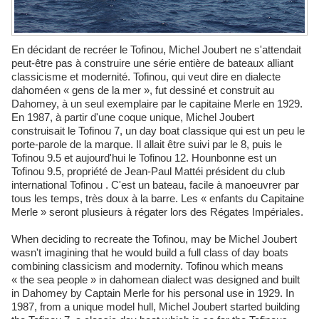
En décidant de recréer le Tofinou, Michel Joubert ne s'attendait
peut-être pas à construire une série entière de bateaux alliant
classicisme et modernité. Tofinou, qui veut dire en dialecte
dahoméen « gens de la mer », fut dessiné et construit au
Dahomey, à un seul exemplaire par le capitaine Merle en 1929.
En 1987, à partir d'une coque unique, Michel Joubert
construisait le Tofinou 7, un day boat classique qui est un peu le
porte-parole de la marque. Il allait être suivi par le 8, puis le
Tofinou 9.5 et aujourd'hui le Tofinou 12. Hounbonne est un
Tofinou 9.5, propriété de Jean-Paul Mattéi président du club
international Tofinou . C'est un bateau, facile à manoeuvrer par
tous les temps, très doux à la barre. Les « enfants du Capitaine
Merle » seront plusieurs à régater lors des Régates Impériales.
When deciding to recreate the Tofinou, may be Michel Joubert
wasn't imagining that he would build a full class of day boats
combining classicism and modernity. Tofinou which means
« the sea people » in dahomean dialect was designed and built
in Dahomey by Captain Merle for his personal use in 1929. In
1987, from a unique model hull, Michel Joubert started building