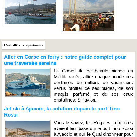
L'actualité de nos partenaires
Aller en Corse en ferry : notre guide complet pour
une traversée sereine
La Corse, île de beauté nichée en
Méditerranée, attire chaque année des
centaines de milliers de vacanciers
venus profiter de ses plages, de son
maquis parfumé et de ses eaux
cristallines. Si l'avion...
Jet ski à Ajaccio, la solution depuis le port Tino
Rossi
Vous le savez, les Régates Impériales
avaient leur base sur le port Tino Rossi
à Ajaccio et sur le Quai d'honneur pour