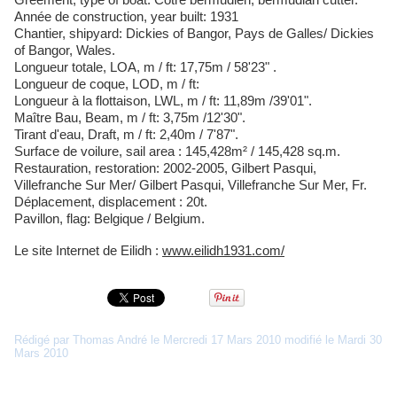
Année de construction, year built: 1931
Chantier, shipyard: Dickies of Bangor, Pays de Galles/ Dickies
of Bangor, Wales.
Longueur totale, LOA, m / ft: 17,75m / 58'23" .
Longueur de coque, LOD, m / ft:
Longueur à la flottaison, LWL, m / ft: 11,89m /39'01".
Maître Bau, Beam, m / ft: 3,75m /12'30".
Tirant d'eau, Draft, m / ft: 2,40m / 7'87".
Surface de voilure, sail area : 145,428m² / 145,428 sq.m.
Restauration, restoration: 2002-2005, Gilbert Pasqui,
Villefranche Sur Mer/ Gilbert Pasqui, Villefranche Sur Mer, Fr.
Déplacement, displacement : 20t.
Pavillon, flag: Belgique / Belgium.
Le site Internet de Eilidh :
www.eilidh1931.com/
Rédigé par Thomas André le Mercredi 17 Mars 2010 modifié le Mardi 30
Mars 2010