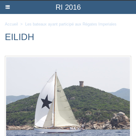
RI 2016
Accueil
>
Les bateaux ayant participé aux Régates Imperiales
EILIDH