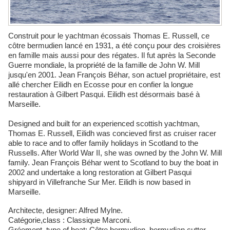
Construit pour le yachtman écossais Thomas E. Russell, ce
côtre bermudien lancé en 1931, a été conçu pour des croisières
en famille mais aussi pour des régates. Il fut après la Seconde
Guerre mondiale, la propriété de la famille de John W. Mill
jusqu'en 2001. Jean François Béhar, son actuel propriétaire, est
allé chercher Eilidh en Ecosse pour en confier la longue
restauration à Gilbert Pasqui. Eilidh est désormais basé à
Marseille.
Designed and built for an experienced scottish yachtman,
Thomas E. Russell, Eilidh was concieved first as cruiser racer
able to race and to offer family holidays in Scotland to the
Russells. After World War II, she was owned by the John W. Mill
family. Jean François Béhar went to Scotland to buy the boat in
2002 and undertake a long restoration at Gilbert Pasqui
shipyard in Villefranche Sur Mer. Eilidh is now based in
Marseille.
Architecte, designer: Alfred Mylne.
Catégorie,class : Classique Marconi.
Gréement, type of boat: Côtre bermudien, bermudian cutter.