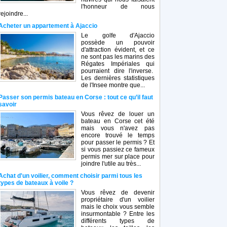
l'honneur de nous
rejoindre...
Acheter un appartement à Ajaccio
Le golfe d'Ajaccio
possède un pouvoir
d'attraction évident, et ce
ne sont pas les marins des
Régates Impériales qui
pourraient dire l'inverse.
Les dernières statistiques
de l'Insee montre que...
Passer son permis bateau en Corse : tout ce qu’il faut
savoir
Vous rêvez de louer un
bateau en Corse cet été
mais vous n'avez pas
encore trouvé le temps
pour passer le permis ? Et
si vous passiez ce fameux
permis mer sur place pour
joindre l'utile au très...
Achat d'un voilier, comment choisir parmi tous les
types de bateaux à voile ?
Vous rêvez de devenir
propriétaire d'un voilier
mais le choix vous semble
insurmontable ? Entre les
différents types de