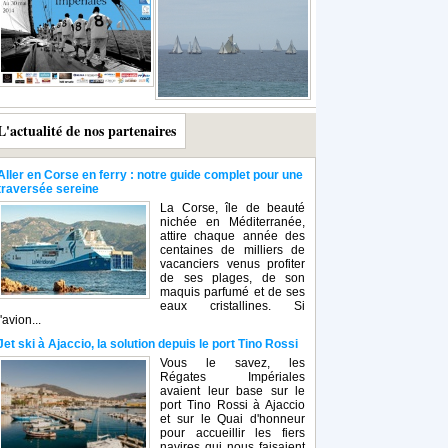
L'actualité de nos partenaires
Aller en Corse en ferry : notre guide complet pour une
traversée sereine
La Corse, île de beauté
nichée en Méditerranée,
attire chaque année des
centaines de milliers de
vacanciers venus profiter
de ses plages, de son
maquis parfumé et de ses
eaux cristallines. Si
l'avion...
Jet ski à Ajaccio, la solution depuis le port Tino Rossi
Vous le savez, les
Régates Impériales
avaient leur base sur le
port Tino Rossi à Ajaccio
et sur le Quai d'honneur
pour accueillir les fiers
navires qui nous faisaient