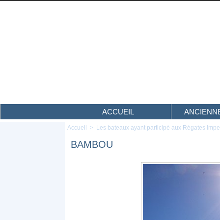
ACCUEIL
ANCIENNE
Accueil
>
Les bateaux ayant participé aux Régates Impe
BAMBOU