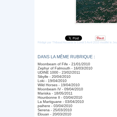
Rédigé par Thibaud Assante le Lundi 5 Avril 2010 modifié le Jeu
DANS LA MÊME RUBRIQUE :
Moonbeam of Fife
- 21/01/2010
Zephyr of Falmouth
- 16/03/2010
UDINE 1000
- 23/02/2011
Sibylle
- 20/04/2010
Loki
- 19/04/2010
Wild Horses
- 19/04/2010
Moonbeam IV
- 09/04/2010
Mariska
- 18/05/2011
Hounbonne II
- 03/04/2010
La Martiguane
- 03/04/2010
paihere
- 03/04/2010
Serena
- 25/03/2010
Elouan
- 20/03/2010