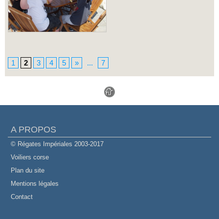
1
2
3
4
5
»
...
7
A PROPOS
© Régates Impériales 2003-2017
Voiliers corse
Plan du site
Mentions légales
Contact