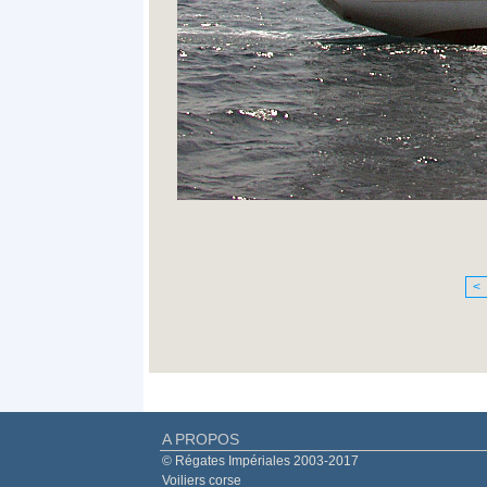
<
A PROPOS
© Régates Impériales 2003-2017
Voiliers corse