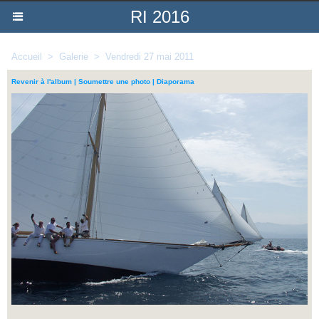
RI 2016
Accueil
>
Galerie
>
Vendredi 27 mai 2011
Revenir à l'album
|
Soumettre une photo
|
Diaporama