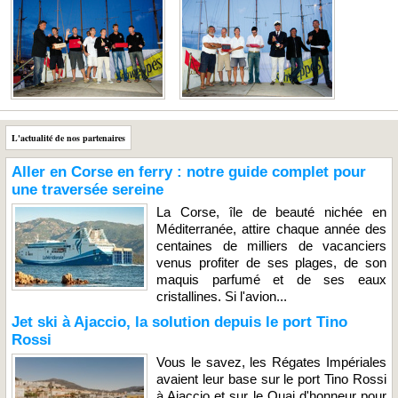
L'actualité de nos partenaires
Aller en Corse en ferry : notre guide complet pour
une traversée sereine
La Corse, île de beauté nichée en
Méditerranée, attire chaque année des
centaines de milliers de vacanciers
venus profiter de ses plages, de son
maquis parfumé et de ses eaux
cristallines. Si l'avion...
Jet ski à Ajaccio, la solution depuis le port Tino
Rossi
Vous le savez, les Régates Impériales
avaient leur base sur le port Tino Rossi
à Ajaccio et sur le Quai d'honneur pour