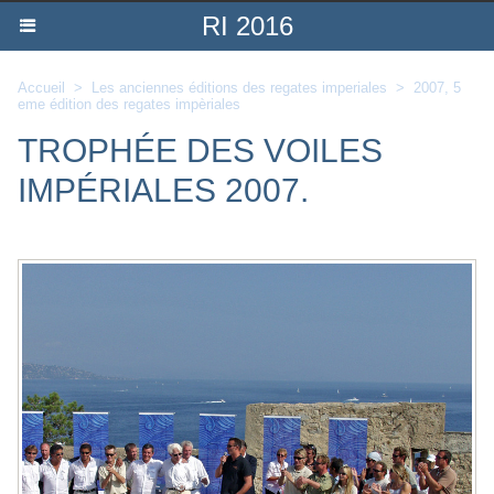
RI 2016
Accueil
>
Les anciennes éditions des regates imperiales
>
2007, 5
eme édition des regates impèriales
TROPHÉE DES VOILES
IMPÉRIALES 2007.