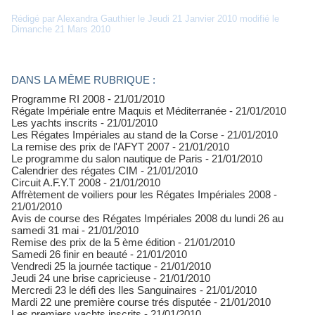
Rédigé par Alexandra Gauthier le Jeudi 21 Janvier 2010 modifié le
Dimanche 21 Mars 2010
DANS LA MÊME RUBRIQUE :
Programme RI 2008
- 21/01/2010
Régate Impériale entre Maquis et Méditerranée
- 21/01/2010
Les yachts inscrits
- 21/01/2010
Les Régates Impériales au stand de la Corse
- 21/01/2010
La remise des prix de l'AFYT 2007
- 21/01/2010
Le programme du salon nautique de Paris
- 21/01/2010
Calendrier des régates CIM
- 21/01/2010
Circuit A.F.Y.T 2008
- 21/01/2010
Affrètement de voiliers pour les Régates Impériales 2008
-
21/01/2010
Avis de course des Régates Impériales 2008 du lundi 26 au
samedi 31 mai
- 21/01/2010
Remise des prix de la 5 ème édition
- 21/01/2010
Samedi 26 finir en beauté
- 21/01/2010
Vendredi 25 la journée tactique
- 21/01/2010
Jeudi 24 une brise capricieuse
- 21/01/2010
Mercredi 23 le défi des Iles Sanguinaires
- 21/01/2010
Mardi 22 une première course trés disputée
- 21/01/2010
Les premiers yachts inscrits
- 21/01/2010