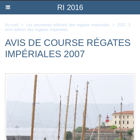
RI 2016
Accueil
>
Les anciennes éditions des regates imperiales
>
2007, 5
eme édition des regates impèriales
AVIS DE COURSE RÉGATES
IMPÉRIALES 2007