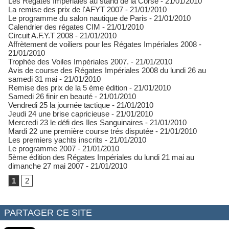
Les Régates Impériales au stand de la Corse
- 21/01/2010
La remise des prix de l'AFYT 2007
- 21/01/2010
Le programme du salon nautique de Paris
- 21/01/2010
Calendrier des régates CIM
- 21/01/2010
Circuit A.F.Y.T 2008
- 21/01/2010
Affrètement de voiliers pour les Régates Impériales 2008
-
21/01/2010
Trophée des Voiles Impériales 2007.
- 21/01/2010
Avis de course des Régates Impériales 2008 du lundi 26 au
samedi 31 mai
- 21/01/2010
Remise des prix de la 5 ème édition
- 21/01/2010
Samedi 26 finir en beauté
- 21/01/2010
Vendredi 25 la journée tactique
- 21/01/2010
Jeudi 24 une brise capricieuse
- 21/01/2010
Mercredi 23 le défi des Iles Sanguinaires
- 21/01/2010
Mardi 22 une première course trés disputée
- 21/01/2010
Les premiers yachts inscrits
- 21/01/2010
Le programme 2007
- 21/01/2010
5ème édition des Régates Impériales du lundi 21 mai au
dimanche 27 mai 2007
- 21/01/2010
1
2
PARTAGER CE SITE