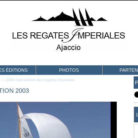
S ÉDITIONS
PHOTOS
PARTEN
s
>
2003 1ere édition des regates imperiales
TION 2003