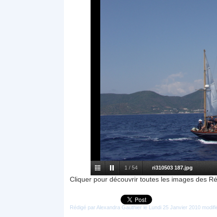
1
/
54
ri310503 187.jpg
Cliquer pour découvrir toutes les images des R
Rédigé par Alexandra Gauthier le Lundi 25 Janvier 2010 modifi