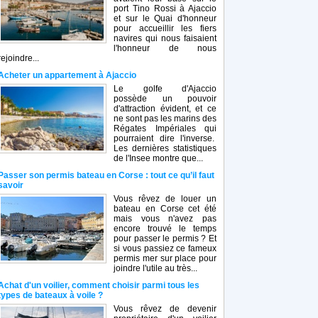
port Tino Rossi à Ajaccio
et sur le Quai d'honneur
pour accueillir les fiers
navires qui nous faisaient
l'honneur de nous
rejoindre...
Acheter un appartement à Ajaccio
Le golfe d'Ajaccio
possède un pouvoir
d'attraction évident, et ce
ne sont pas les marins des
Régates Impériales qui
pourraient dire l'inverse.
Les dernières statistiques
de l'Insee montre que...
Passer son permis bateau en Corse : tout ce qu’il faut
savoir
Vous rêvez de louer un
bateau en Corse cet été
mais vous n'avez pas
encore trouvé le temps
pour passer le permis ? Et
si vous passiez ce fameux
permis mer sur place pour
joindre l'utile au très...
Achat d'un voilier, comment choisir parmi tous les
types de bateaux à voile ?
Vous rêvez de devenir