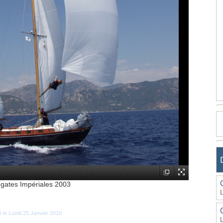
égates Impériales 2003
é le Lundi 25 Janvier 2010