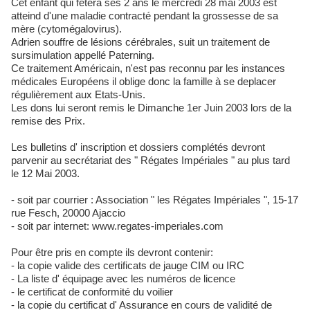
Cet enfant qui fêtera ses 2 ans le mercredi 28 mai 2003 est
atteind d'une maladie contracté pendant la grossesse de sa
mère (cytomégalovirus).
Adrien souffre de lésions cérébrales, suit un traitement de
sursimulation appellé Paterning.
Ce traitement Américain, n'est pas reconnu par les instances
médicales Européens il oblige donc la famille à se deplacer
régulièrement aux Etats-Unis.
Les dons lui seront remis le Dimanche 1er Juin 2003 lors de la
remise des Prix.
Les bulletins d' inscription et dossiers complétés devront
parvenir au secrétariat des " Régates Impériales " au plus tard
le 12 Mai 2003.
- soit par courrier : Association " les Régates Impériales ", 15-17
rue Fesch, 20000 Ajaccio
- soit par internet: www.regates-imperiales.com
Pour être pris en compte ils devront contenir:
- la copie valide des certificats de jauge CIM ou IRC
- La liste d' équipage avec les numéros de licence
- le certificat de conformité du voilier
- la copie du certificat d' Assurance en cours de validité de