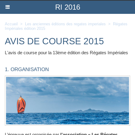
RI 2016
Accueil
>
Les anciennes éditions des regates imperiales
>
Régates
Impériales édition 2015
AVIS DE COURSE 2015
L'avis de course pour la 13ème édition des Régates Impériales
1. ORGANISATION
L’épreuve est organisée par
l’association « Les Régates