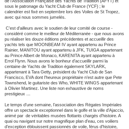
de l’Association Française des Yachts de Tradition (AFYT) et
sous le patronage du Yacht Club de France (YCF) ; le
calendrier est fixé en septembre lors des Voiles de St Tropez,
avec qui nous sommes jumelés.
C’est d’ailleurs avec le soutien de leur comité de course -
considéré comme le meilleur de Méditerranée - que nous avons
pu réaliser les douze éditions précédentes et accueillir des
yachts tels que MOONBEAM IV ayant appartenu au Prince
Rainier, MANITOU ayant appartenu à JFK, TUIGA appartenant
au Prince Albert de Monaco, KARENITA ayant appartenu à
Errol Flynn. Nous avons le bonheur d’accueillir parmi la
centaine de Yachts de Tradition également SKYLARK,
appartenant à Tara Getty, président du Yacht Club de San
Francisco, EVA dont l’heureux propriétaire n’est autre que Pete
Townshend, le guitariste des Who, WHITE WINGS appartenant
à Olivier Martinez. Une liste non exhaustive de noms
prestigieux …
Le temps d’une semaine, l’association des Régates Impériales
offre un spectacle exceptionnel dans le golfe et la ville d’Ajaccio,
animé par de véritables musées flottants chargés d’histoire. A
quai ou navigant sur notre magnifique plan d’eau, ces voiliers
d’exception éblouissent passionnés de voile, férus d’histoire,