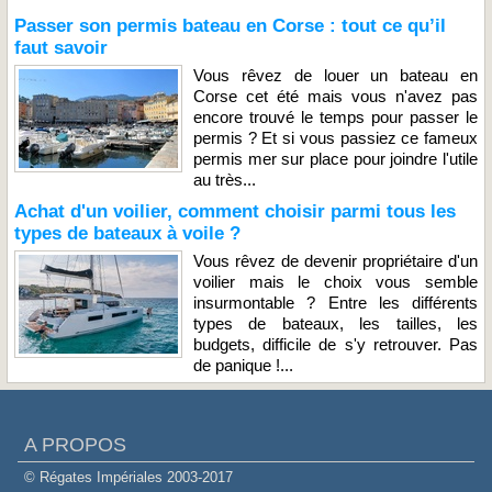
Passer son permis bateau en Corse : tout ce qu’il
faut savoir
Vous rêvez de louer un bateau en
Corse cet été mais vous n'avez pas
encore trouvé le temps pour passer le
permis ? Et si vous passiez ce fameux
permis mer sur place pour joindre l'utile
au très...
Achat d'un voilier, comment choisir parmi tous les
types de bateaux à voile ?
Vous rêvez de devenir propriétaire d'un
voilier mais le choix vous semble
insurmontable ? Entre les différents
types de bateaux, les tailles, les
budgets, difficile de s'y retrouver. Pas
de panique !...
A PROPOS
© Régates Impériales 2003-2017