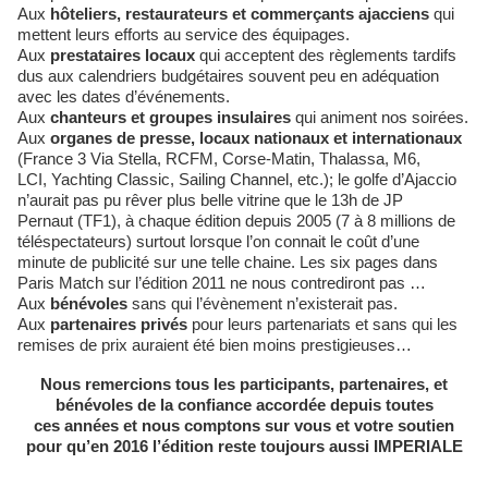
Aux
hôteliers, restaurateurs et commerçants ajacciens
qui
mettent leurs efforts au service des équipages.
Aux
prestataires locaux
qui acceptent des règlements tardifs
dus aux calendriers budgétaires souvent peu en adéquation
avec les dates d’événements.
Aux
chanteurs et groupes insulaires
qui animent nos soirées.
Aux
organes de presse, locaux nationaux et internationaux
(France 3 Via Stella, RCFM, Corse-Matin, Thalassa, M6,
LCI, Yachting Classic, Sailing Channel, etc.); le golfe d’Ajaccio
n’aurait pas pu rêver plus belle vitrine que le 13h de JP
Pernaut (TF1), à chaque édition depuis 2005 (7 à 8 millions de
téléspectateurs) surtout lorsque l’on connait le coût d’une
minute de publicité sur une telle chaine. Les six pages dans
Paris Match sur l’édition 2011 ne nous contrediront pas …
Aux
bénévoles
sans qui l’évènement n’existerait pas.
Aux
partenaires privés
pour leurs partenariats et sans qui les
remises de prix auraient été bien moins prestigieuses…
Nous remercions tous les participants, partenaires, et
bénévoles de la confiance accordée depuis toutes
ces années et nous comptons sur vous et votre soutien
pour qu’en 2016 l’édition reste toujours aussi IMPERIALE