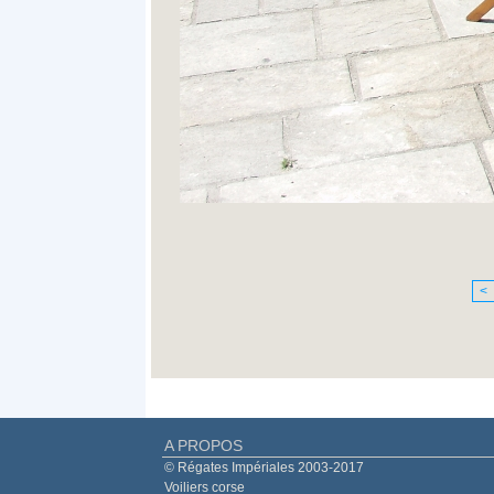
<
A PROPOS
© Régates Impériales 2003-2017
Voiliers corse