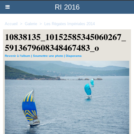
RI 2016
Accueil
>
Galerie
>
Les Régates Impériales 2014
10838135_10152585345060267_
5913679608348467483_o
Revenir à l'album
|
Soumettre une photo
|
Diaporama