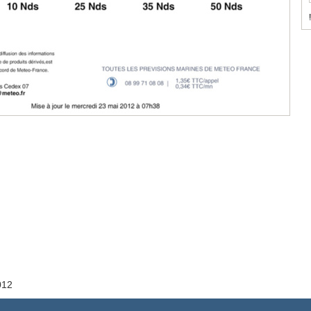
!
012