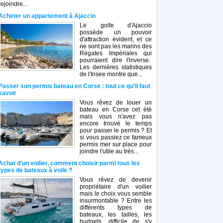
rejoindre...
Acheter un appartement à Ajaccio
Le golfe d'Ajaccio
possède un pouvoir
d'attraction évident, et ce
ne sont pas les marins des
Régates Impériales qui
pourraient dire l'inverse.
Les dernières statistiques
de l'Insee montre que...
Passer son permis bateau en Corse : tout ce qu’il faut
savoir
Vous rêvez de louer un
bateau en Corse cet été
mais vous n'avez pas
encore trouvé le temps
pour passer le permis ? Et
si vous passiez ce fameux
permis mer sur place pour
joindre l'utile au très...
Achat d'un voilier, comment choisir parmi tous les
types de bateaux à voile ?
Vous rêvez de devenir
propriétaire d'un voilier
mais le choix vous semble
insurmontable ? Entre les
différents types de
bateaux, les tailles, les
budgets, difficile de s'y