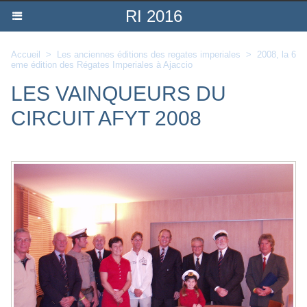
RI 2016
Accueil
>
Les anciennes éditions des regates imperiales
>
2008, la 6
eme édition des Régates Imperiales à Ajaccio
LES VAINQUEURS DU
CIRCUIT AFYT 2008