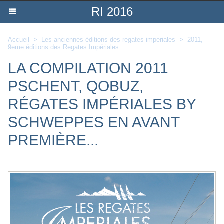
RI 2016
Accueil
>
Les anciennes éditions des regates imperiales
>
2011,
9eme éditions des Regates Impériales
LA COMPILATION 2011
PSCHENT, QOBUZ,
RÉGATES IMPÉRIALES BY
SCHWEPPES EN AVANT
PREMIÈRE...