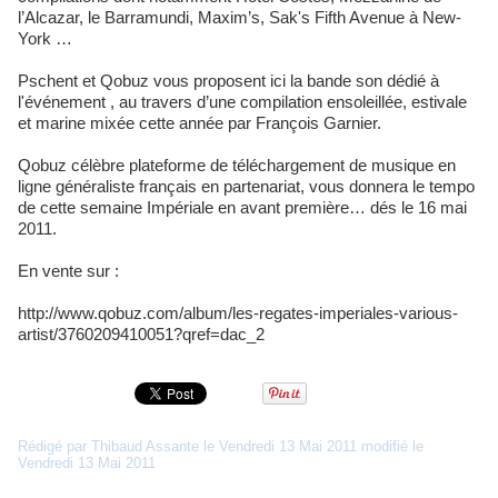
l’Alcazar, le Barramundi, Maxim’s, Sak's Fifth Avenue à New-
York …
Pschent et Qobuz vous proposent ici la bande son dédié à
l'événement , au travers d’une compilation ensoleillée, estivale
et marine mixée cette année par François Garnier.
Qobuz célèbre plateforme de téléchargement de musique en
ligne généraliste français en partenariat, vous donnera le tempo
de cette semaine Impériale en avant première… dés le 16 mai
2011.
En vente sur :
http://www.qobuz.com/album/les-regates-imperiales-various-
artist/3760209410051?qref=dac_2
Rédigé par Thibaud Assante le Vendredi 13 Mai 2011 modifié le
Vendredi 13 Mai 2011