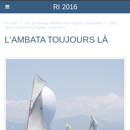
RI 2016
Accueil
>
Les anciennes éditions des regates imperiales
>
2005,
3eme édition des regates impèriales
L'AMBATA TOUJOURS LÀ